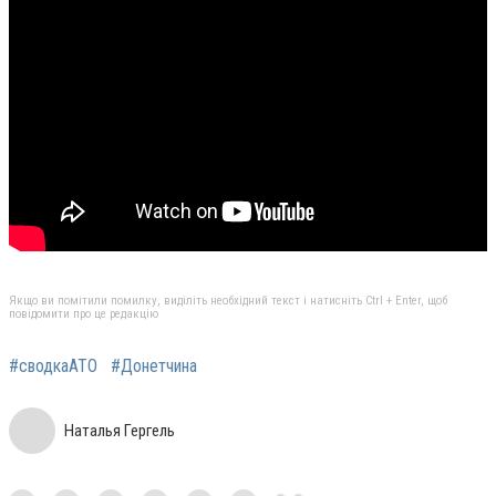
Якщо ви помітили помилку, виділіть необхідний текст і натисніть Ctrl + Enter, щоб
повідомити про це редакцію
#сводкаАТО
#Донетчина
Наталья Гергель