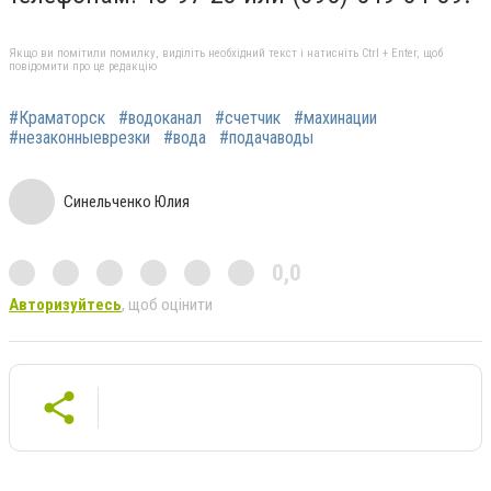
Якщо ви помітили помилку, виділіть необхідний текст і натисніть Ctrl + Enter, щоб
повідомити про це редакцію
#Краматорск
#водоканал
#счетчик
#махинации
#незаконныеврезки
#вода
#подачаводы
Синельченко Юлия
0,0
Авторизуйтесь
, щоб оцінити