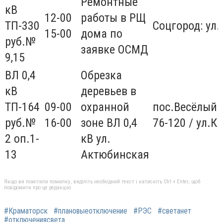
Ремонтные
кВ
12-00
работы в РЩ
ТП-330
Соцгород: ул
15-00
дома по
руб.№
заявке ОСМД
9,15
ВЛ 0,4
Обрезка
кВ
деревьев в
ТП-164
09-00
охранной
пос.Весёлый:
руб.№
16-00
зоне ВЛ 0,4
76-120 / ул.К
2 оп.1-
кВ ул.
13
Актюбинская
Якщо ви помітили помилку, виділіть необхідний текст і натисніть Ctrl + Enter, щоб
повідомити про це редакцію
#Краматорск
#плановыеотключение
#РЭС
#светанет
#отключениясвета