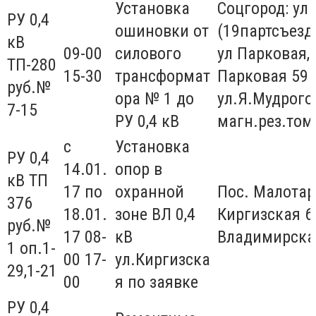
Установка
Соцгород: ул
РУ 0,4
ошиновки от
(19партсъезда
кВ
09-00
силового
ул Парковая,59
ТП-280
15-30
трансформат
Парковая 59 
руб.№
ора № 1 до
ул.Я.Мудрого
7-15
РУ 0,4 кВ
магн.рез.то
с
Установка
РУ 0,4
14.01.
опор в
кВ ТП
17 по
охранной
Пос. Малотар
376
18.01.
зоне ВЛ 0,4
Киргизская 67
руб.№
17 08-
кВ
Владимирска
1 оп.1-
00 17-
ул.Киргизска
29,1-21
00
я по заявке
РУ 0,4