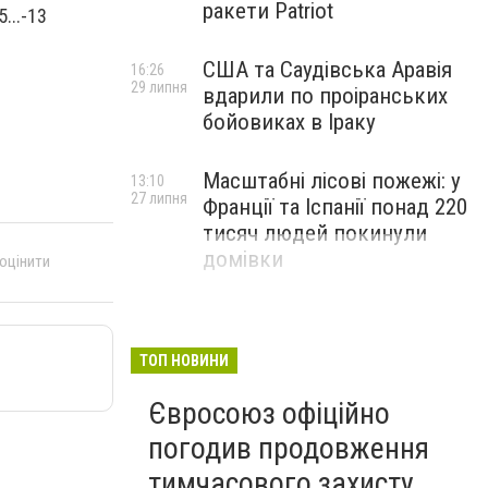
ракети Patriot
...-13
США та Саудівська Аравія
16:26
29 липня
вдарили по проіранських
бойовиках в Іраку
Масштабні лісові пожежі: у
13:10
27 липня
Франції та Іспанії понад 220
тисяч людей покинули
домівки
 оцінити
ТОП НОВИНИ
Євросоюз офіційно
погодив продовження
тимчасового захисту