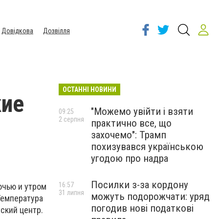
Довідкова
Дозвілля
ОСТАННІ НОВИНИ
кие
"Можемо увійти і взяти
09:25
2 серпня
практично все, що
захочемо": Трамп
похизувався українською
угодою про надра
Посилки з-за кордону
16:57
очью и утром
31 липня
можуть подорожчати: уряд
 Температура
погодив нові податкові
еский центр.