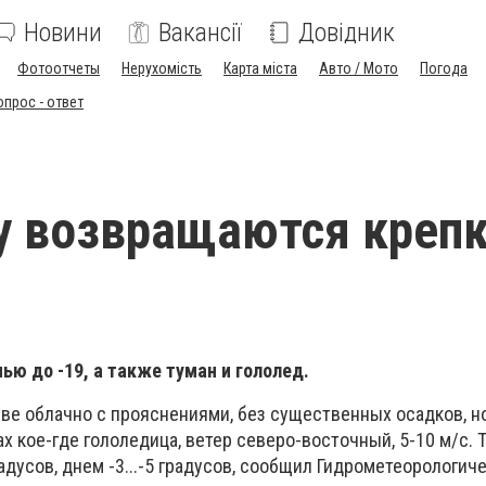
Новини
Вакансії
Довідник
Фотоотчеты
Нерухомість
Карта міста
Авто / Мото
Погода
опрос - ответ
у возвращаются креп
ю до -19, а также туман и гололед.
иеве облачно с прояснениями, без существенных осадков, н
ах кое-где гололедица, ветер северо-восточный, 5-10 м/с.
радусов, днем -3...-5 градусов, сообщил Гидрометеорологич