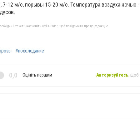
 7-12 м/с, порывы 15-20 м/с. Температура воздуха ночью -5
адусов.
бхідний текст і натисніть Ctrl + Enter, щоб повідомити про це редакцію
орозы
#похолодание
0,0
Оцініть першим
Авторизуйтесь
, щоб