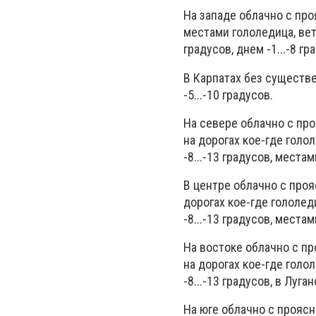
На западе облачно с про
местами гололедица, вет
градусов, днем -1...-8 гр
В Карпатах без существе
-5...-10 градусов.
На севере облачно с пр
на дорогах кое-где голо
-8...-13 градусов, местам
В центре облачно с проя
дорогах кое-где гололед
-8...-13 градусов, местам
На востоке облачно с п
на дорогах кое-где голо
-8...-13 градусов, в Луга
На юге облачно с проясн