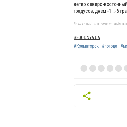
ветер северо-восточный,
градусов, днем -1...-6 гр
Якщо ви помітили помилку, виділіть нео
SEGODNYA.UA
#Краматорск
#погода
#м