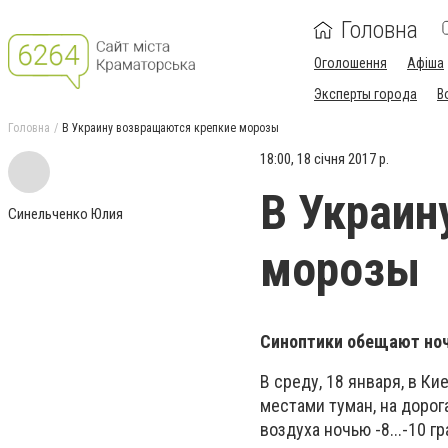
Головна
Оголошення
Афіша
Эксперты города
В
Головна
В Украину возвращаются крепкие морозы
18:00, 18 січня 2017 р.
В Украин
Синельченко Юлия
морозы
Синоптики обещают ночь
В среду, 18 января, в К
местами туман, на дорог
воздуха ночью -8...-10 г