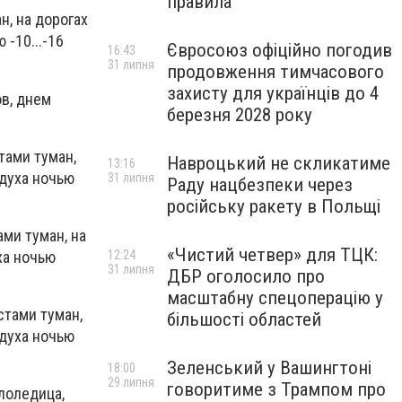
правила
н, на дорогах
-10...-16
Євросоюз офіційно погодив
16:43
31 липня
продовження тимчасового
захисту для українців до 4
ов, днем
березня 2028 року
тами туман,
Навроцький не скликатиме
13:16
здуха ночью
31 липня
Раду нацбезпеки через
російську ракету в Польщі
ми туман, на
«Чистий четвер» для ТЦК:
ха ночью
12:24
31 липня
ДБР оголосило про
масштабну спецоперацію у
стами туман,
більшості областей
здуха ночью
Зеленський у Вашингтоні
18:00
29 липня
говоритиме з Трампом про
лоледица,