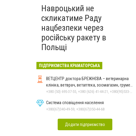
Навроцький не
скликатиме Раду
нацбезпеки через
російську ракету в
Польщі
ПІДПРИЄМСТВА КРАМАТОРСЬКА
ВЕТЦЕНТР доктора БРЕЖНЄВА – ветеринарна
клініка, ветврач, ветаптека, зоомагазин, грумер,
стрижки.
+380 (50) 695-37-55, +380 (626) 41-44-21, +380(95)533-90-03
Система сповіщення населення
+380(67)340-49-59, +380(67)350-44-68
Додати підприємство