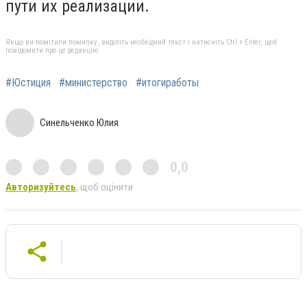
пути их реализации.
Якщо ви помітили помилку, виділіть необхідний текст і натисніть Ctrl + Enter, щоб
повідомити про це редакцію
#Юстиция
#министерство
#итогиработы
Синельченко Юлия
0,0
Авторизуйтесь
, щоб оцінити