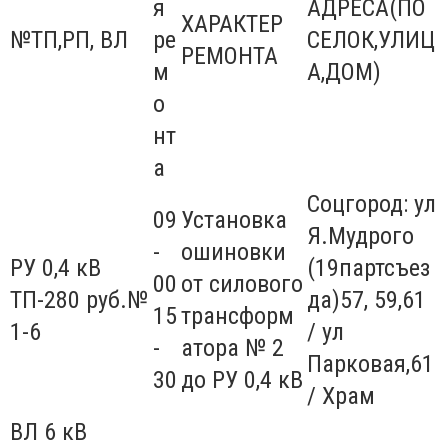
я
АДРЕСА(ПО
ХАРАКТЕР
№ТП,РП, ВЛ
ре
СЕЛОК,УЛИЦ
РЕМОНТА
м
А,ДОМ)
о
нт
а
Соцгород: ул
09
Установка
Я.Мудрого
-
ошиновки
РУ 0,4 кВ
(19партсъез
00
от силового
ТП-280 руб.№
да)57, 59,61
15
трансформ
1-6
/ ул
-
атора № 2
Парковая,61
30
до РУ 0,4 кВ
/ Храм
ВЛ 6 кВ