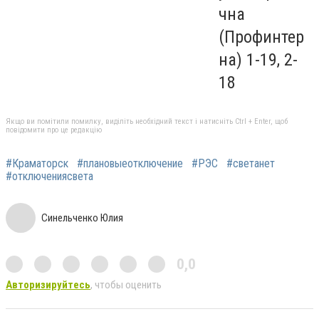
чна
(Профинтер
на) 1-19, 2-
18
Якщо ви помітили помилку, виділіть необхідний текст і натисніть Ctrl + Enter, щоб
повідомити про це редакцію
#Краматорск
#плановыеотключение
#РЭС
#светанет
#отключениясвета
Синельченко Юлия
0,0
Авторизируйтесь
, чтобы оценить