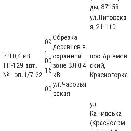
ды, 87153
ул.Литовска
я, 21-110
Обрезка
09
деревьев в
-
ВЛ 0,4 кВ
охранной
пос.Артемов
00
ТП-129 авт.
зоне ВЛ 0,4
ский,
16
№1 оп.1/7-22
кВ
Красногорка
-
ул.Часовья
00
рская
ул.
Канивська
(Красноарм