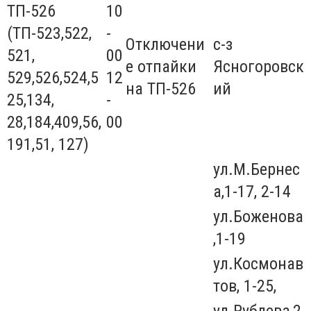
ТП-526
10
(ТП-523,522,
-
Отключени
с-з
521,
00
е отпайки
Ясногоровск
529,526,524,5
12
на ТП-526
ий
25,134,
-
28,184,409,56,
00
191,51, 127)
ул.М.Бернес
а,1-17, 2-14
ул.Боженова
,1-19
ул.Космонав
тов, 1-25,
ул.Рублева,2