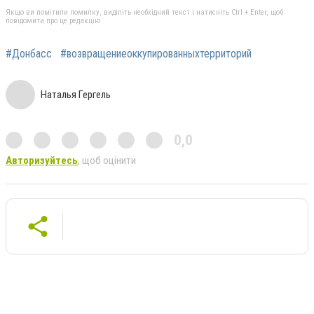
Якщо ви помітили помилку, виділіть необхідний текст і натисніть Ctrl + Enter, щоб
повідомити про це редакцію
#Донбасс
#возвращениеоккупированныхтерриторий
Наталья Гергель
0,0
Авторизуйтесь
, щоб оцінити