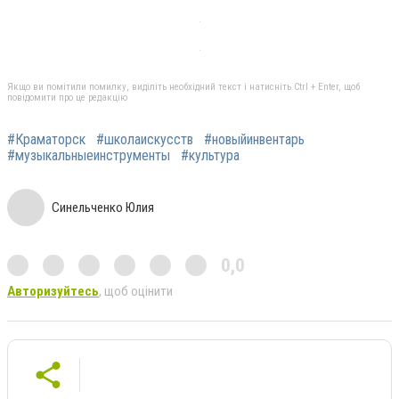
Якщо ви помітили помилку, виділіть необхідний текст і натисніть Ctrl + Enter, щоб
повідомити про це редакцію
#Краматорск
#школаискусств
#новыйинвентарь
#музыкальныеинструменты
#культура
Синельченко Юлия
0,0
Авторизуйтесь
, щоб оцінити