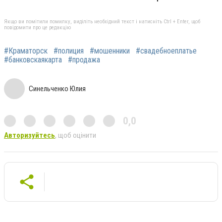
Якщо ви помітили помилку, виділіть необхідний текст і натисніть Ctrl + Enter, щоб
повідомити про це редакцію
#Краматорск
#полиция
#мошенники
#свадебноеплатье
#банковскаякарта
#продажа
Синельченко Юлия
0,0
Авторизуйтесь
, щоб оцінити