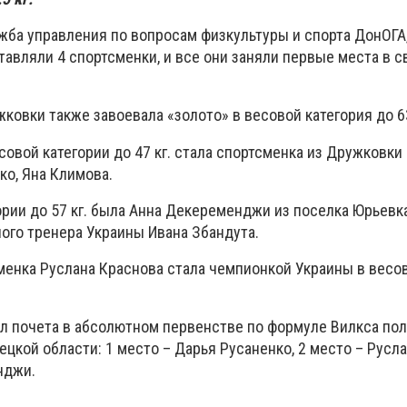
жба управления по вопросам физкультуры и спорта ДонОГА
авляли 4 спортсменки, и все они заняли первые места в с
ковки также завоевала «золото» в весовой категория до 63
овой категории до 47 кг. стала спортсменка из Дружковки
ко, Яна Климова.
рии до 57 кг. была Анна Декеременджи из поселка Юрьевка
ого тренера Украины Ивана Збандута.
менка Руслана Краснова стала чемпионкой Украины в весов
ал почета в абсолютном первенстве по формуле Вилкса по
цкой области: 1 место – Дарья Русаненко, 2 место – Русла
нджи.