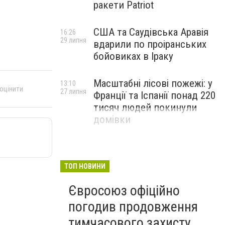
ракети Patriot
США та Саудівська Аравія
16:26
29 липня
вдарили по проіранських
бойовиках в Іраку
Масштабні лісові пожежі: у
13:10
 оцінити
27 липня
Франції та Іспанії понад 220
тисяч людей покинули
домівки
ТОП НОВИНИ
Євросоюз офіційно
погодив продовження
тимчасового захисту