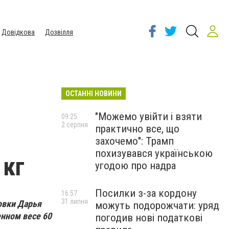
Довідкова
Дозвілля
ОСТАННІ НОВИНИ
"Можемо увійти і взяти
09:25
2 серпня
практично все, що
захочемо": Трамп
похизувався українською
 кг
угодою про надра
Посилки з-за кордону
16:57
31 липня
овки Дарья
можуть подорожчати: уряд
енном весе 60
погодив нові податкові