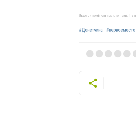
Якщо ви помітили помилку, виділіть нео
#Донетчина
#первоеместо