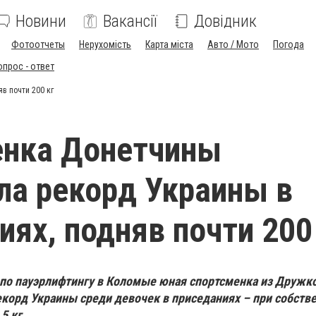
Новини
Вакансії
Довідник
Фотоотчеты
Нерухомість
Карта міста
Авто / Мото
Погода
опрос - ответ
в почти 200 кг
енка Донетчины
ла рекорд Украины в
иях, подняв почти 200
по пауэрлифтингу в Коломые юная спортсменка из Дружк
екорд Украины среди девочек в приседаниях – при собств
5 кг.