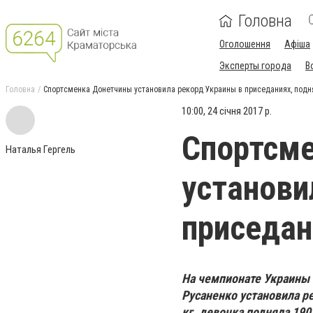
Головна
Оголошення
Афіша
Эксперты города
В
Головна
Спортсменка Донетчины установила рекорд Украины в приседаниях, подня
10:00, 24 січня 2017 р.
Спортсм
Наталья Гергель
установи
приседан
На чемпионате Украины 
Русаненко установила р
кг. девочка подняла 190.