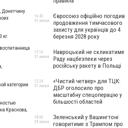
правила
, Донетчину
Євросоюз офіційно погодив
16:43
воих
31 липня
продовження тимчасового
захисту для українців до 4
березня 2028 року
 кг.
 воспитанница
Навроцький не скликатиме
13:16
31 липня
Раду нацбезпеки через
російську ракету в Польщі
,
«Чистий четвер» для ТЦК:
12:24
ой категории
31 липня
ДБР оголосило про
масштабну спецоперацію у
більшості областей
лностью
на Краснова,
Зеленський у Вашингтоні
18:00
29 липня
говоритиме з Трампом про