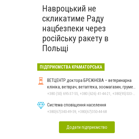
Навроцький не
скликатиме Раду
нацбезпеки через
російську ракету в
Польщі
ПІДПРИЄМСТВА КРАМАТОРСЬКА
ВЕТЦЕНТР доктора БРЕЖНЄВА – ветеринарна
клініка, ветврач, ветаптека, зоомагазин, грумер,
стрижки.
+380 (50) 695-37-55, +380 (626) 41-44-21, +380(95)533-90-03
Система сповіщення населення
+380(67)340-49-59, +380(67)350-44-68
Додати підприємство