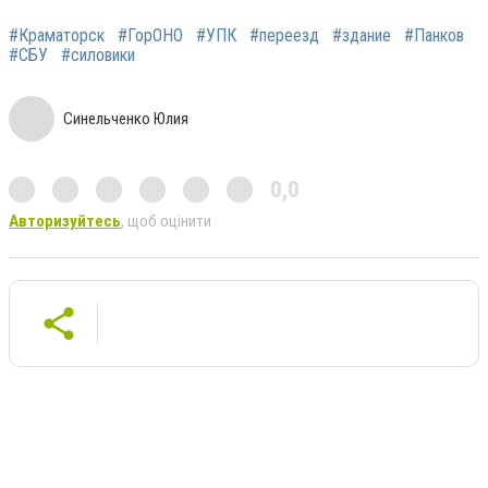
#Краматорск
#ГорОНО
#УПК
#переезд
#здание
#Панков
#СБУ
#силовики
Синельченко Юлия
0,0
Авторизуйтесь
, щоб оцінити