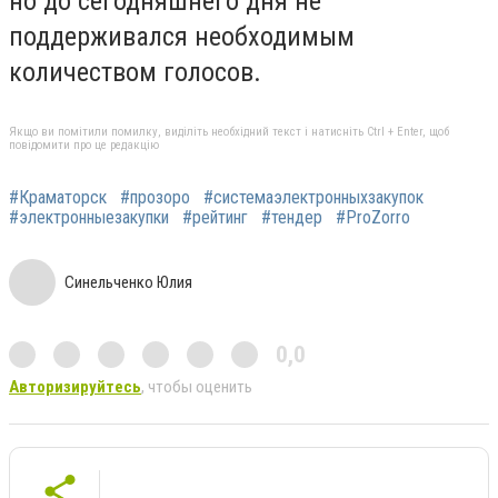
но до сегодняшнего дня не
поддерживался необходимым
количеством голосов.
Якщо ви помітили помилку, виділіть необхідний текст і натисніть Ctrl + Enter, щоб
повідомити про це редакцію
#Краматорск
#прозоро
#системаэлектронныхзакупок
#электронныезакупки
#рейтинг
#тендер
#ProZorro
Синельченко Юлия
0,0
Авторизируйтесь
, чтобы оценить