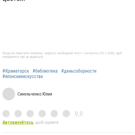
Якщо ви помітили помилку, виділіть необхідний текст і натисніть Ctrl + Enter, щоб
повідомити про це редакцію
#Краматорск
#библиотека
#деньсоборности
#японскиеискусства
Синельченко Юлия
0,0
Авторизуйтесь
, щоб оцінити