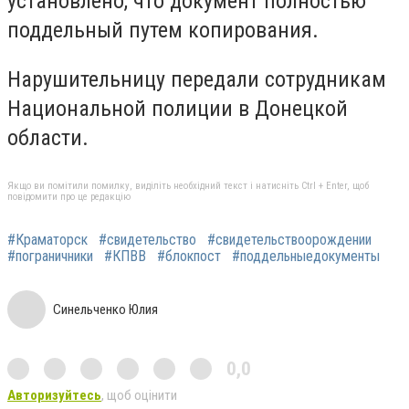
установлено, что документ полностью
поддельный путем копирования.
Нарушительницу передали сотрудникам
Национальной полиции в Донецкой
области.
Якщо ви помітили помилку, виділіть необхідний текст і натисніть Ctrl + Enter, щоб
повідомити про це редакцію
#Краматорск
#свидетельство
#свидетельствоорождении
#пограничники
#КПВВ
#блокпост
#поддельныедокументы
Синельченко Юлия
0,0
Авторизуйтесь
, щоб оцінити