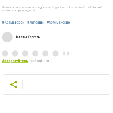
Якщо ви помітили помилку, виділіть необхідний текст і натисніть Ctrl + Enter, щоб
повідомити про це редакцію
#Краматорск
#Лиговцы
#полицейские
Наталья Гергель
0,0
Авторизуйтесь
, щоб оцінити