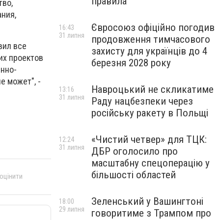
правила
тво,
ния,
Євросоюз офіційно погодив
16:43
31 липня
продовження тимчасового
вил все
захисту для українців до 4
их проектов
березня 2028 року
енно-
е может", -
Навроцький не скликатиме
13:16
31 липня
Раду нацбезпеки через
російську ракету в Польщі
«Чистий четвер» для ТЦК:
12:24
31 липня
ДБР оголосило про
масштабну спецоперацію у
більшості областей
 оцінити
Зеленський у Вашингтоні
18:00
29 липня
говоритиме з Трампом про