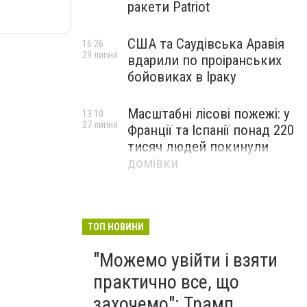
ракети Patriot
США та Саудівська Аравія
16:26
29 липня
вдарили по проіранських
бойовиках в Іраку
Масштабні лісові пожежі: у
13:10
27 липня
Франції та Іспанії понад 220
тисяч людей покинули
домівки
ТОП НОВИНИ
"Можемо увійти і взяти
практично все, що
захочемо": Трамп