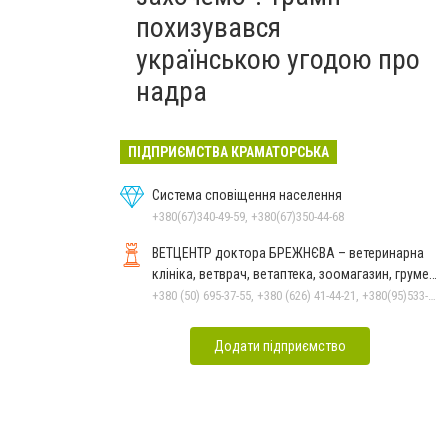
похизувався
українською угодою про
надра
ПІДПРИЄМСТВА КРАМАТОРСЬКА
Система сповіщення населення
+380(67)340-49-59, +380(67)350-44-68
ВЕТЦЕНТР доктора БРЕЖНЄВА – ветеринарна
клініка, ветврач, ветаптека, зоомагазин, грумер,
стрижки.
+380 (50) 695-37-55, +380 (626) 41-44-21, +380(95)533-90-03
Додати підприємство