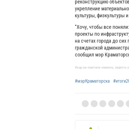
реконструкцию объектов
укрепление материально
культуры, физкультуры и
"Хочу, чтобы все поняли
проекты по инфраструкт
на счетах города до сих
гражданской администрац
сообщил мэр Краматорс
Якщо ви помітили помилку, виділіть нео
#мэрКраматорска
#итоги2