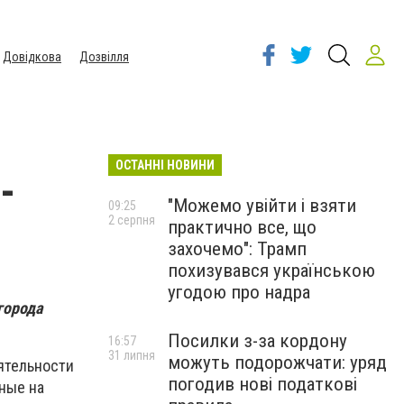
Довідкова
Дозвілля
ОСТАННІ НОВИНИ
-
"Можемо увійти і взяти
09:25
2 серпня
практично все, що
захочемо": Трамп
похизувався українською
угодою про надра
города
Посилки з-за кордону
16:57
31 липня
можуть подорожчати: уряд
ятельности
погодив нові податкові
нные на