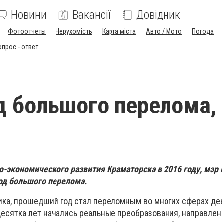
Новини
Вакансії
Довідник
Фотоотчеты
Нерухомість
Карта міста
Авто / Мото
Погода
опрос - ответ
од большого перелома, 
о-экономического развития Краматорска в 2016 году, мэр 
год большого перелома.
ика, прошедший год стал переломным во многих сферах де
десятка лет начались реальные преобразования, направле