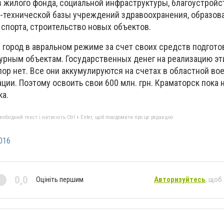
 жилого фонда, социальной инфраструктуры, благоустройс
-технической базы учреждений здравоохранения, образова
 спорта, строительство новых объектов.
: город в авральном режиме за счет своих средств подгото
урным объектам. Государственных денег на реализацию эт
 пор нет. Все они аккумулируются на счетах в областной во
ии. Поэтому освоить свои 600 млн. грн. Краматорск пока н
ка.
бхідний текст і натисніть Ctrl + Enter, щоб повідомити про це редакцію
016
0,0
Оцініть першим
Авторизуйтесь
, щоб