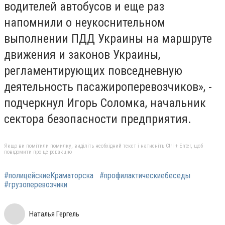
водителей автобусов и еще раз
напомнили о неукоснительном
выполнении ПДД Украины на маршруте
движения и законов Украины,
регламентирующих повседневную
деятельность пасажироперевозчиков», -
подчеркнул Игорь Соломка, начальник
сектора безопасности предприятия.
Якщо ви помітили помилку, виділіть необхідний текст і натисніть Ctrl + Enter, щоб
повідомити про це редакцію
#полицейскиеКраматорска
#профилактическиебеседы
#грузоперевозчики
Наталья Гергель