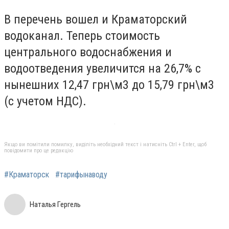
В перечень вошел и Краматорский
водоканал. Теперь стоимость
центрального водоснабжения и
водоотведения увеличится на 26,7% с
нынешних 12,47 грн\м3 до 15,79 грн\м3
(с учетом НДС).
Якщо ви помітили помилку, виділіть необхідний текст і натисніть Ctrl + Enter, щоб
повідомити про це редакцію
#Краматорск
#тарифынаводу
Наталья Гергель