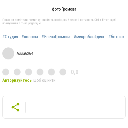
фото Громова
Якщо ви помітили помилку, виділіть необхідний текст і натисніть Ctrl + Enter, щоб
повідомити про це редакцію
#Студия
#волосы
#ЕленаГромова
#микроблейдинг
#ботокс
Алла6264
0,0
Авторизуйтесь
, щоб оцінити