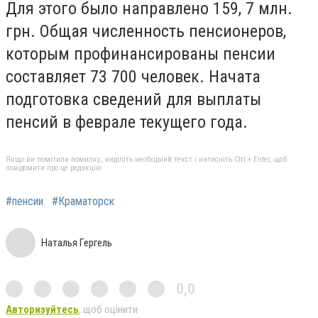
Для этого было направлено 159, 7 млн.
грн.
Общая численность пенсионеров,
которым профинансированы пенсии
составляет 73 700 человек.
Начата
подготовка сведений для выплаты
пенсий в феврале текущего года.
Якщо ви помітили помилку, виділіть необхідний текст і натисніть Ctrl + Enter, щоб
повідомити про це редакцію
#пенсии
#Краматорск
Наталья Гергель
0,0
Авторизуйтесь
, щоб оцінити