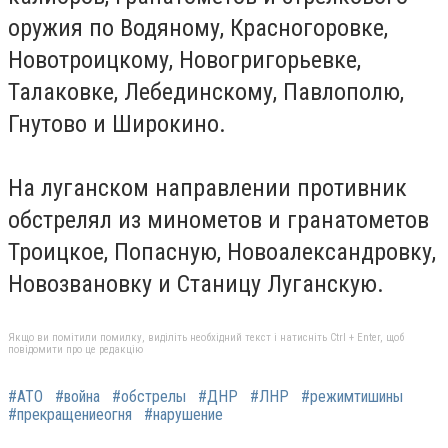
оружия по Водяному, Красногоровке,
Новотроицкому, Новогригорьевке,
Талаковке, Лебединскому, Павлополю,
Гнутово и Широкино.
На луганском направлении противник
обстрелял из минометов и гранатометов
Троицкое, Попасную, Новоалександровку,
Новозвановку и Станицу Луганскую.
Якщо ви помітили помилку, виділіть необхідний текст і натисніть Ctrl + Enter, щоб
повідомити про це редакцію
#АТО
#война
#обстрелы
#ДНР
#ЛНР
#режимтишины
#прекращениеогня
#нарушение