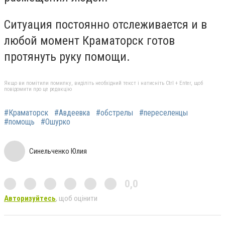
Ситуация постоянно отслеживается и в
любой момент Краматорск готов
протянуть руку помощи.
Якщо ви помітили помилку, виділіть необхідний текст і натисніть Ctrl + Enter, щоб
повідомити про це редакцію
#Краматорск
#Авдеевка
#обстрелы
#переселенцы
#помощь
#Ошурко
Синельченко Юлия
0,0
Авторизуйтесь
, щоб оцінити