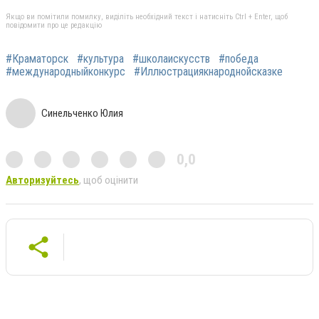
Якщо ви помітили помилку, виділіть необхідний текст і натисніть Ctrl + Enter, щоб
повідомити про це редакцію
#Краматорск
#культура
#школаискусств
#победа
#международныйконкурс
#Иллюстрациякнароднойсказке
Синельченко Юлия
0,0
Авторизуйтесь
, щоб оцінити