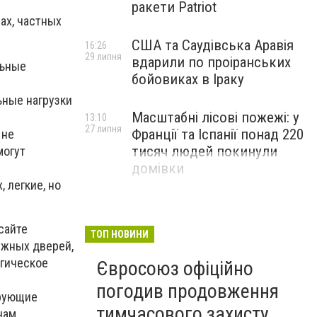
ракети Patriot
ах, частных
США та Саудівська Аравія
16:26
29 липня
вдарили по проіранських
льные
бойовиках в Іраку
ьные нагрузки
Масштабні лісові пожежі: у
13:10
27 липня
Франції та Іспанії понад 220
 не
тисяч людей покинули
могут
домівки
 легкие, но
сайте
ТОП НОВИНИ
ижных дверей,
огическое
Євросоюз офіційно
погодив продовження
ирующие
тимчасового захисту
нам,