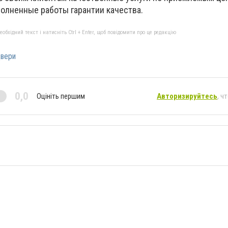
полненные работы гарантии качества.
бхідний текст і натисніть Ctrl + Enter, щоб повідомити про це редакцію
вери
0,0
Оцініть першим
Авторизируйтесь
, ч