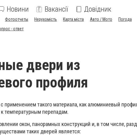
Новини
Вакансії
Довідник
Фотоотчеты
Нерухомість
Карта міста
Авто / Мото
Погода
опрос - ответ
ные двери из
евого профиля
 с применением такого материала, как алюминиевый профи
ь к температурным перепадам.
овлении окон, панорамных конструкций и, в том числе, ра
уществами таких дверей является: