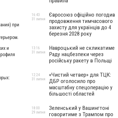
правила
Євросоюз офіційно погодив
16:43
31 липня
продовження тимчасового
ания) при
захисту для українців до 4
березня 2028 року
терьером.
Навроцький не скликатиме
ких и
13:16
31 липня
Раду нацбезпеки через
профиля
російську ракету в Польщі
«Чистий четвер» для ТЦК:
12:24
орых:
31 липня
ДБР оголосило про
масштабну спецоперацію у
більшості областей
Зеленський у Вашингтоні
18:00
29 липня
говоритиме з Трампом про