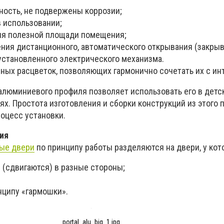
ность, не подвержены коррозии;
в использовании;
ия полезной площади помещения;
ния дистанционного, автоматического открывания (закрыв
становленного электрического механизма.
чных расцветок, позволяющих гармонично сочетать их с ин
алюминиевого профиля позволяет использовать его в детс
х. Простота изготовления и сборки конструкций из этого 
роцесс установки.
ия
ые двери
по принципу работы разделяются на двери, у кот
 (сдвигаются) в разные стороны;
нципу «гармошки».
portal_alu_big_1.jpg