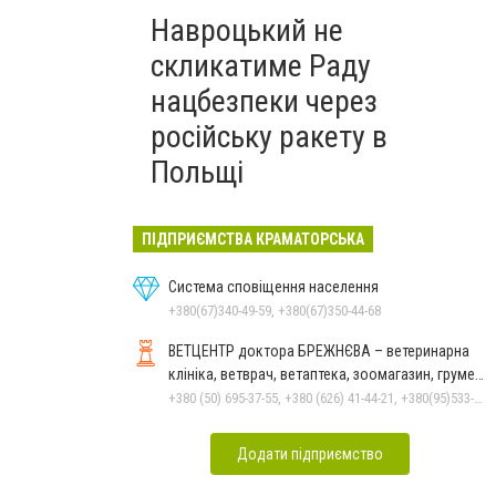
Навроцький не
скликатиме Раду
нацбезпеки через
російську ракету в
Польщі
ПІДПРИЄМСТВА КРАМАТОРСЬКА
Система сповіщення населення
+380(67)340-49-59, +380(67)350-44-68
ВЕТЦЕНТР доктора БРЕЖНЄВА – ветеринарна
клініка, ветврач, ветаптека, зоомагазин, грумер,
стрижки.
+380 (50) 695-37-55, +380 (626) 41-44-21, +380(95)533-90-03
Додати підприємство