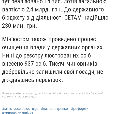
тут реалізовано 14 тис. лотів загальною
вартістю 2,4 млрд. грн. До державного
бюджету від діяльності СЕТАМ надійшло
230 млн. грн.
Мін’юстом також проведено процес
очищення влади у державних органах.
Нині до реєстру люстрованих осіб
внесено 937 осіб. Тисячі чиновників
добровільно залишили свої посади, не
діждавшись перевірок.
Якщо ви помітили помилку, виділіть необхідний текст і натисніть Ctrl + Enter, щоб
повідомити про це редакцію
#міністерствоюстиції
#павлопетренко
#реформи
#трирокиправління