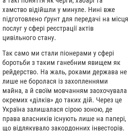
а такі поняття як черги, хабарі та
хамство відійшли у минуле. Нині вже
підготовлено ґрунт для передачі на місця
послуг у сфері реєстрації актів
цивільного стану.
Так само ми стали піонерами у сфері
боротьби з таким ганебним явищем як
рейдерство. На жаль, роками держава не
лише не боролася із захопленнями
майна, а й своїм мовчанням заохочувала
окремих «ділків» до таких дій. Через це
Україна залишалася сірою зоною, де
права власників існують лише на папері,
що відлякувало закордонних інвесторів.