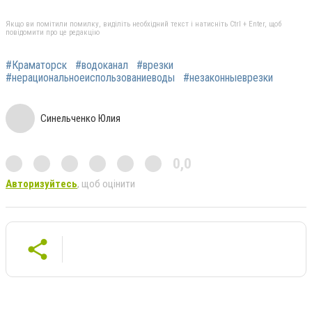
Якщо ви помітили помилку, виділіть необхідний текст і натисніть Ctrl + Enter, щоб
повідомити про це редакцію
#Краматорск
#водоканал
#врезки
#нерациональноеиспользованиеводы
#незаконныеврезки
Синельченко Юлия
0,0
Авторизуйтесь
, щоб оцінити