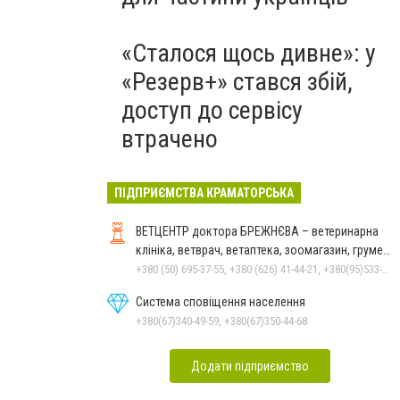
«Сталося щось дивне»: у
«Резерв+» стався збій,
доступ до сервісу
втрачено
ПІДПРИЄМСТВА КРАМАТОРСЬКА
ВЕТЦЕНТР доктора БРЕЖНЄВА – ветеринарна
клініка, ветврач, ветаптека, зоомагазин, грумер,
стрижки.
+380 (50) 695-37-55, +380 (626) 41-44-21, +380(95)533-90-03
Система сповіщення населення
+380(67)340-49-59, +380(67)350-44-68
Додати підприємство