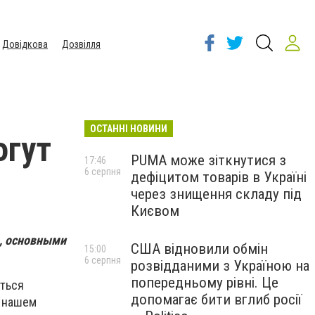
Довідкова
Дозвілля
ОСТАННІ НОВИНИ
огут
PUMA може зіткнутися з
17:46
6 серпня
дефіцитом товарів в Україні
через знищення складу під
Києвом
в, основными
США відновили обмін
15:00
6 серпня
розвідданими з Україною на
попередньому рівні. Це
ться
допомагає бити вглиб росії
в нашем