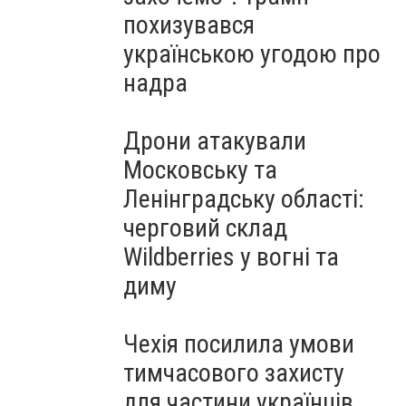
похизувався
українською угодою про
надра
Дрони атакували
Московську та
Ленінградську області:
черговий склад
Wildberries у вогні та
диму
Чехія посилила умови
тимчасового захисту
для частини українців