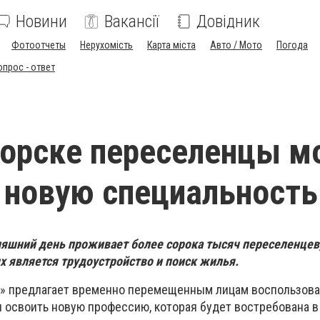
Новини
Вакансії
Довідник
Фотоотчеты
Нерухомість
Карта міста
Авто / Мото
Погода
опрос - ответ
орске переселенцы м
 новую специальность
няшний день проживает более сорока тысяч переселенце
 является трудоустройство и поиск жилья.
к» предлагает временно перемещенным лицам воспользова
 освоить новую профессию, которая будет востребована 