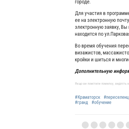
городе.
Для участия в программ
ее на электронную почт
электронную заявку, Вы
находится по ул.Парковая
Во время обучения пере
визажистов, массажисто
кройки и шиться и многи
Дополнительную информ
Якщо ви помітили помилку, виділіть нео
#Краматорск
#переселен
#гранд
#обучение