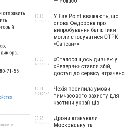
— Politico
и отправить
У Fire Point вважають, що
18:16
нить
4 серпня
слова Федорова про
оторый
випробування балістики
могли стосуватися ОТРК
«Сапсан»»
ов,
едикюра,
«Сталося щось дивне»: у
15:50
4 серпня
«Резерв+» стався збій,
780-71-55
доступ до сервісу втрачено
Чехія посилила умови
12:21
4 серпня
тимчасового захисту для
ойство
частини українців
Дрони атакували
08:25
4 серпня
Московську та
 оцінити