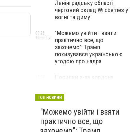
Ленінградську області:
черговий склад Wildberries у
вогні та диму
"Можемо увійти і взяти
09:25
2 серпня
практично все, що
захочемо": Трамп
похизувався українською
угодою про надра
Посилки з-за кордону
16:57
31 липня
можуть подорожчати: уряд
погодив нові податкові
правила
ТОП НОВИНИ
"Можемо увійти і взяти
практично все, що
захочемо": Трамп