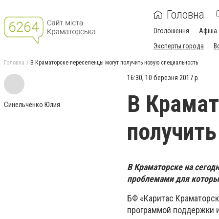
Головна
Оголошення
Афіша
Эксперты города
В
Головна
В Краматорске переселенцы могут получить новую специальность
16:30, 10 березня 2017 р.
В Крамат
Синельченко Юлия
получить
В Краматорске на сегод
проблемами для которых
БФ «Каритас Краматорс
программой поддержки и