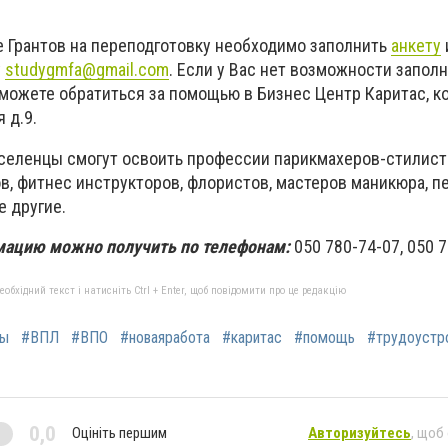
е Грантов на переподготовку необходимо заполнить
анкету
у
studygmfa@gmail.com
. Если у Вас нет возможности запол
 можете обратиться за помощью в Бизнес Центр Каритас, к
 д.9.
селенцы смогут освоить профессии парикмахеров-стилист
в, фитнес инструкторов, флористов, мастеров маникюра, п
е другие.
ацию можно получить по телефонам:
050 780-74-07, 050 
бхідний текст і натисніть Ctrl + Enter, щоб повідомити про це редакцію
цы
#ВПЛ
#ВПО
#новаяработа
#каритас
#помощь
#трудоустр
0,0
Оцініть першим
Авторизуйтесь
, щоб