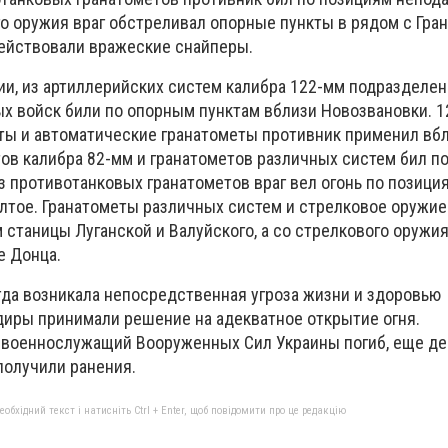
го оружия враг обстреливал опорные пункты в рядом с Гра
ействовали вражеские снайперы.
ии, из артиллерийских систем калибра 122-мм подразделе
х войск били по опорным пунктам вблизи Новозвановки. 1
ы и автоматические гранатометы противник применил вб
тов калибра 82-мм и гранатометов различных систем бил п
з противотанковых гранатометов враг вел огонь по позици
тое. Гранатометы различных систем и стрелковое оружие
 станицы Луганской и Валуйского, а со стрелкового оружи
е Донца.
гда возникала непосредственная угроза жизни и здоровью
иры принимали решение на адекватное открытие огня.
 военнослужащий Вооруженных Сил Украины погиб, еще де
получили ранения.
бхідний текст і натисніть Ctrl + Enter, щоб повідомити про це редакцію