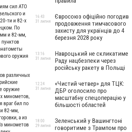
правила
циям сил АТО
вельского и
Євросоюз офіційно погодив
16:43
20-ти и 82-х
31 липня
продовження тимчасового
ецком. По
захисту для українців до 4
мм и 82-мм,
березня 2028 року
 пунктов
анатометы
Навроцький не скликатиме
13:16
ового оружия
31 липня
Раду нацбезпеки через
російську ракету в Польщі
тов различных
ерийские
«Чистий четвер» для ТЦК:
12:24
е оружие
31 липня
ДБР оголосило про
х минометов,
масштабну спецоперацію у
 враг бил по
більшості областей
и 82-мм,
оровки, а из
Зеленський у Вашингтоні
18:00
Из минометов
29 липня
говоритиме з Трампом про
алеку