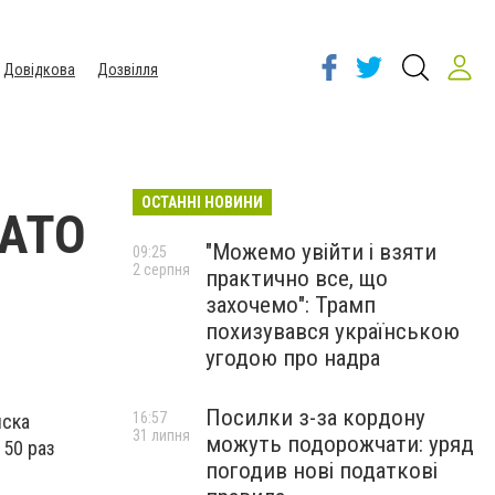
Довідкова
Дозвілля
ОСТАННІ НОВИНИ
 АТО
"Можемо увійти і взяти
09:25
2 серпня
практично все, що
захочемо": Трамп
похизувався українською
угодою про надра
Посилки з-за кордону
16:57
йска
31 липня
можуть подорожчати: уряд
50 раз
погодив нові податкові