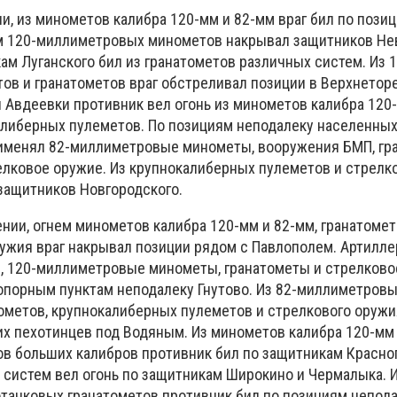
и, из минометов калибра 120-мм и 82-мм враг бил по пози
м 120-миллиметровых минометов накрывал защитников Не
кам Луганского бил из гранатометов различных систем. Из 1
в и гранатометов враг обстреливал позиции в Верхнетор
 Авдеевки противник вел огонь из минометов калибра 120-
алиберных пулеметов. По позициям неподалеку населенных
рименял 82-миллиметровые минометы, вооружения БМП, гр
елковое оружие. Из крупнокалиберных пулеметов и стрелк
защитников Новгородского.
нии, огнем минометов калибра 120-мм и 82-мм, гранатоме
ружия враг накрывал позиции рядом с Павлополем. Артилл
, 120-миллиметровые минометы, гранатометы и стрелково
опорным пунктам неподалеку Гнутово. Из 82-миллиметровы
ометов, крупнокалиберных пулеметов и стрелкового оружия
х пехотинцев под Водяным. Из минометов калибра 120-мм 
ов больших калибров противник бил по защитникам Красног
 систем вел огонь по защитникам Широкино и Чермалыка. 
отанковых гранатометов противник бил по позициям непод