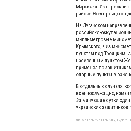
Марьинки. Из стрелково
районе Новотроицкого д
На Луганском направлен
российско-оккупационны
миллиметровые миномет
Крымского, а из миноме
пунктам под Троицким. И
населенным пунктом Жел
применял по защитникам
опорные пункты в район
В отдельных случаях, ко
военнослужащих, команд
За минувшие сутки один
украинских защитников 
Якщо ви помітили помилку, виділіть нео