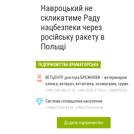
Навроцький не
скликатиме Раду
нацбезпеки через
російську ракету в
Польщі
ПІДПРИЄМСТВА КРАМАТОРСЬКА
ВЕТЦЕНТР доктора БРЕЖНЄВА – ветеринарна
клініка, ветврач, ветаптека, зоомагазин, грумер,
стрижки.
+380 (50) 695-37-55, +380 (626) 41-44-21, +380(95)533-90-03
Система сповіщення населення
+380(67)340-49-59, +380(67)350-44-68
Додати підприємство