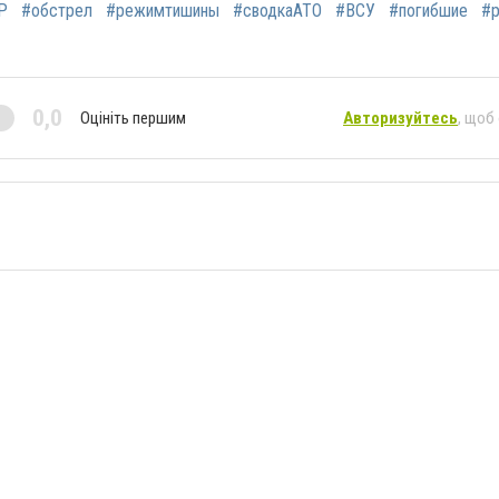
Р
#обстрел
#режимтишины
#сводкаАТО
#ВСУ
#погибшие
#р
0,0
Оцініть першим
Авторизуйтесь
, щоб