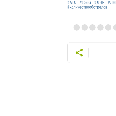
#АТО
#война
#ДНР
#ЛН
#количествообстрелов