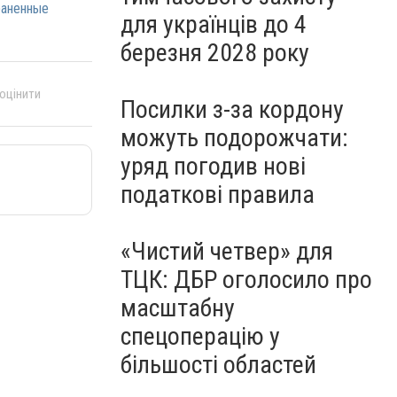
аненные
для українців до 4
березня 2028 року
 оцінити
Посилки з-за кордону
можуть подорожчати:
уряд погодив нові
податкові правила
«Чистий четвер» для
ТЦК: ДБР оголосило про
масштабну
спецоперацію у
більшості областей