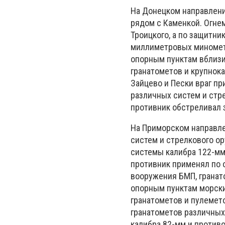
На Донецком направлени
рядом с Каменкой. Огне
Троицкого, а по защитни
миллиметровых миномето
опорным пунктам вблизи
гранатометов и крупнок
Зайцево и Пески враг п
различных систем и стр
противник обстреливал 
На Приморском направле
систем и стрелкового о
системы калибра 122-мм
противник применял по 
вооружения БМП, гранат
опорным пунктам морски
гранатометов и пулемет
гранатометов различных
калибра 82-мм и против