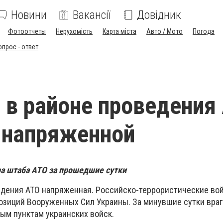
Новини
Вакансії
Довідник
Фотоотчеты
Нерухомість
Карта міста
Авто / Мото
Погода
опрос - ответ
 в районе проведения
 напряженной
а штаба АТО за прошедшие сутки
едения АТО напряженная. Российско-террористические во
зиций Вооруженных Сил Украины. За минувшие сутки враг 
ным пунктам украинских войск.