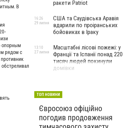
ракети Patriot
нитным. В
США та Саудівська Аравія
16:26
29 липня
ния
вдарили по проіранських
20-
бойовиках в Іраку
лизи
о опорным
Масштабні лісові пожежі: у
13:10
ям рядом с
27 липня
Франції та Іспанії понад 220
 противник
тисяч людей покинули
я обстреливал
домівки
ТОП НОВИНИ
вять
Євросоюз офіційно
погодив продовження
тимчасового захисту