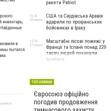
ракети Patriot
США та Саудівська Аравія
рского
16:26
29 липня
вдарили по проіранських
й инвентарь,
бойовиках в Іраку
. Найденные
Масштабні лісові пожежі: у
13:10
ановили в
27 липня
Франції та Іспанії понад 220
раины пытался
тисяч людей покинули
ака.
домівки
ТОП НОВИНИ
Євросоюз офіційно
погодив продовження
 оцінити
тимчасового захисту