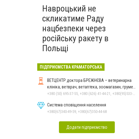
Навроцький не
скликатиме Раду
нацбезпеки через
російську ракету в
Польщі
ПІДПРИЄМСТВА КРАМАТОРСЬКА
ВЕТЦЕНТР доктора БРЕЖНЄВА – ветеринарна
клініка, ветврач, ветаптека, зоомагазин, грумер,
стрижки.
+380 (50) 695-37-55, +380 (626) 41-44-21, +380(95)533-90-03
Система сповіщення населення
+380(67)340-49-59, +380(67)350-44-68
Додати підприємство