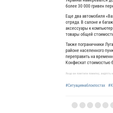
более 30 000 гривен пе
Еще два автомобиля «Ва
отряда. В салоне и баг
аксессуары к компьютер
товары общей стоимость
Также пограничники Луг
районе населенного пун
переправить на временн
Конфискат стоимостью б
Якщо ви помітили помилку, виділіть нео
#Ситуациянаблокпостах
#К