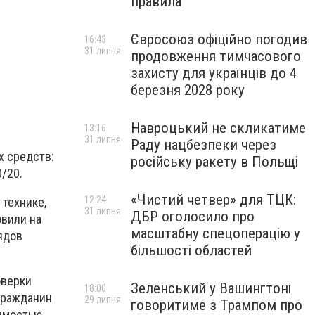
правила
Євросоюз офіційно погодив
16:43
31 липня
продовження тимчасового
захисту для українців до 4
березня 2028 року
Навроцький не скликатиме
13:16
31 липня
Раду нацбезпеки через
х средств:
російську ракету в Польщі
0/20.
«Чистий четвер» для ТЦК:
12:24
технике,
31 липня
ДБР оголосило про
вили на
масштабну спецоперацію у
ядов
більшості областей
оверки
Зеленський у Вашингтоні
18:00
 гражданин
29 липня
говоритиме з Трампом про
оимостью