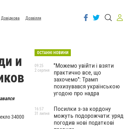
Довідкова
Дозвілля
ОСТАННІ НОВИНИ
ди и
"Можемо увійти і взяти
09:25
2 серпня
практично все, що
иков
захочемо": Трамп
похизувався українською
угодою про надра
авался
Посилки з-за кордону
16:57
31 липня
можуть подорожчати: уряд
секло 34000
погодив нові податкові