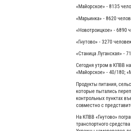
«Майорское» - 8135 чело
«Марьинка» - 8620 челов
«Новотроицкое» - 6890 ч
«Гнутово» - 3270 челове
«Станица Луганская» - 7
Сегодня утром в КПВВ н
«Майорское» - 40/180; «М
Продукты питания, сель
которые пытались переп
контрольных пунктах въ
совместно с представит
На КПВВ «Гнутово» погр
транспортного средства 
Украины намеревался до