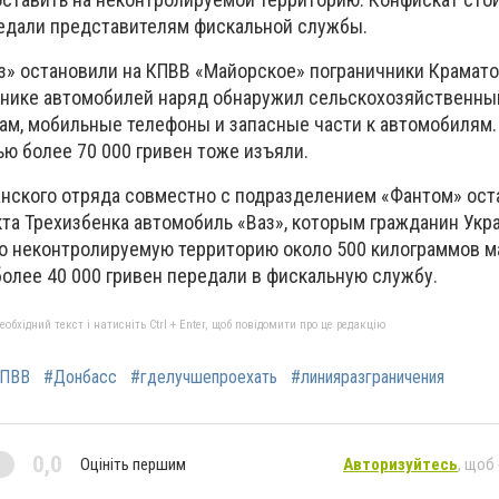
редали представителям фискальной службы.
з» остановили на КПВВ «Майорское» пограничники Крамато
ажнике автомобилей наряд обнаружил сельскохозяйственны
ам, мобильные телефоны и запасные части к автомобилям
ю более 70 000 гривен тоже изъяли.
анского отряда совместно с подразделением «Фантом» ост
кта Трехизбенка автомобиль «Ваз», которым гражданин Ук
о неконтролируемую территорию около 500 килограммов м
олее 40 000 гривен передали в фискальную службу.
бхідний текст і натисніть Ctrl + Enter, щоб повідомити про це редакцію
ПВВ
#Донбасс
#гделучшепроехать
#линияразграничения
0,0
Оцініть першим
Авторизуйтесь
, щоб