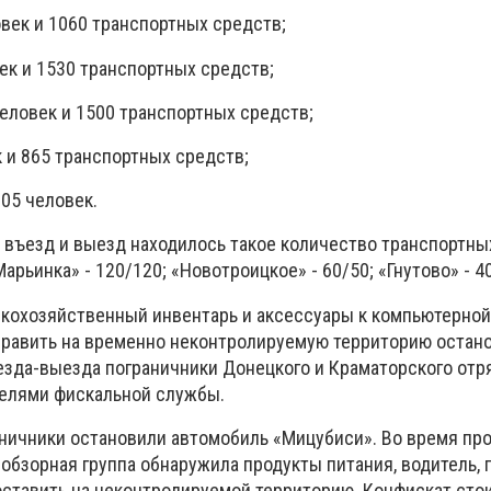
век и 1060 транспортных средств;
ек и 1530 транспортных средств;
еловек и 1500 транспортных средств;
к и 865 транспортных средств;
105 человек.
а въезд и выезд находилось такое количество транспортны
арьинка» - 120/120; «Новотроицкое» - 60/50; «Гнутово» - 4
скохозяйственный инвентарь и аксессуары к компьютерной 
равить на временно неконтролируемую территорию остано
езда-выезда пограничники Донецкого и Краматорского отр
елями фискальной службы.
аничники остановили автомобиль «Мицубиси». Во время пр
обзорная группа обнаружила продукты питания, водитель,
ставить на неконтролируемой территорию. Конфискат ст