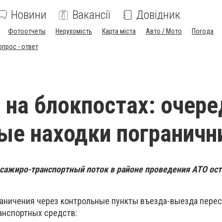
Новини
Вакансії
Довідник
Фотоотчеты
Нерухомість
Карта міста
Авто / Мото
Погода
опрос - ответ
 на блокпостах: очере
ые находки пограничн
сажиро-транспортный поток в районе проведения АТО ост
раничения через контрольные пункты въезда-выезда пере
ранспортных средств: