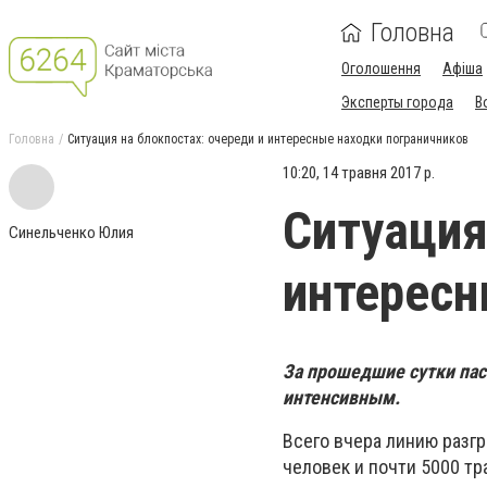
Головна
Оголошення
Афіша
Эксперты города
В
Головна
Ситуация на блокпостах: очереди и интересные находки пограничников
10:20, 14 травня 2017 р.
Ситуация
Синельченко Юлия
интересн
За прошедшие сутки пас
интенсивным.
Всего вчера линию разг
человек и почти 5000 т