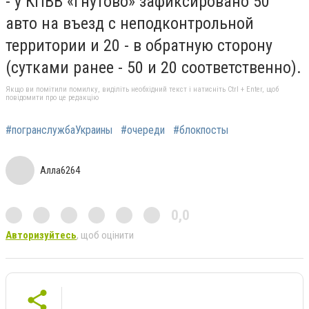
- у КПВВ «Гнутово» зафиксировано 50
авто на въезд с неподконтрольной
территории и 20 - в обратную сторону
(сутками ранее - 50 и 20 соответственно).
Якщо ви помітили помилку, виділіть необхідний текст і натисніть Ctrl + Enter, щоб
повідомити про це редакцію
#погранслужбаУкраины
#очереди
#блокпосты
Алла6264
0,0
Авторизуйтесь
, щоб оцінити