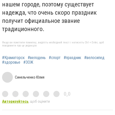
нашем городе, поэтому существует
надежда, что очень скоро праздник
получит официальное звание
традиционного.
Якщо ви помітили помилку, виділіть необхідний текст і натисніть Ctrl + Enter, щоб
повідомити про це редакцію
#Краматорск
#велодень
#спорт
#праздник
#велосипед
#здоровье
#ЗОЖ
Синельченко Юлия
0,0
Авторизуйтесь
, щоб оцінити