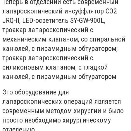
Теперь в отделении есть современный
лапароскопический инсуффлятор СО2
JRQ-II, LED-осветитель SY-GW-900L,
троакар лапароскопический с
механическим клапаном, со спиральной
канюлей, с пирамидным обтуратором;
троакар лапароскопический с
силиконовым клапаном, с гладкой
канюлей, с пирамидным обтуратором
Это оборудование для
лапароскопических операций является
современным методом хирургии и было
просто необходимо хирургическому
отделению.