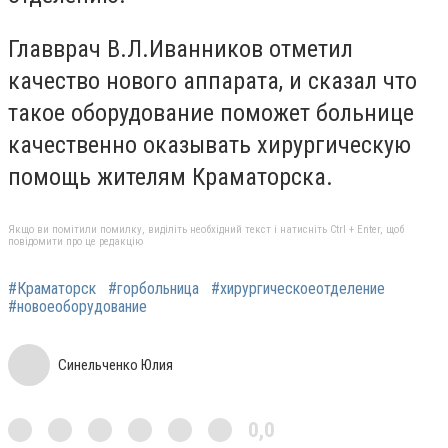
Главврач В.Л.Иванников отметил
качество нового аппарата, и сказал что
такое оборудование поможет больнице
качественно оказывать хирургическую
помощь жителям Краматорска.
Якщо ви помітили помилку, виділіть необхідний текст і натисніть Ctrl + Enter, щоб
повідомити про це редакцію
#Краматорск
#горбольница
#хирургическоеотделение
#новоеоборудование
Синельченко Юлия
0,0