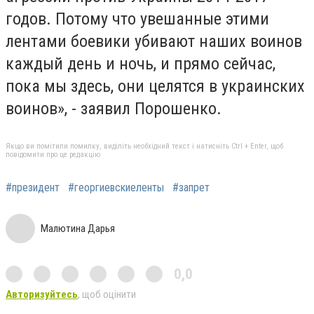
годов. Потому что увешанные этими
лентами боевики убивают наших воинов
каждый день и ночь, и прямо сейчас,
пока мы здесь, они целятся в украинских
воинов», - заявил Порошенко.
Якщо ви помітили помилку, виділіть необхідний текст і натисніть Ctrl + Enter, щоб
повідомити про це редакцію
#президент
#георгиевскиеленты
#запрет
Малютина Дарья
0,0
Авторизуйтесь
, щоб оцінити