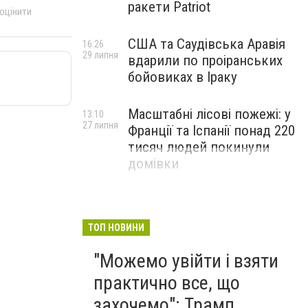
ракети Patriot
 оцінити
США та Саудівська Аравія
16:26
29 липня
вдарили по проіранських
бойовиках в Іраку
Масштабні лісові пожежі: у
13:10
27 липня
Франції та Іспанії понад 220
тисяч людей покинули
домівки
ТОП НОВИНИ
"Можемо увійти і взяти
практично все, що
захочемо": Трамп