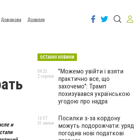
Довідкова
Дозвілля
ОСТАННІ НОВИНИ
"Можемо увійти і взяти
09:25
2 серпня
практично все, що
рать
захочемо": Трамп
похизувався українською
угодою про надра
Посилки з-за кордону
16:57
31 липня
исле и
можуть подорожчати: уряд
стали
погодив нові податкові
петиций.