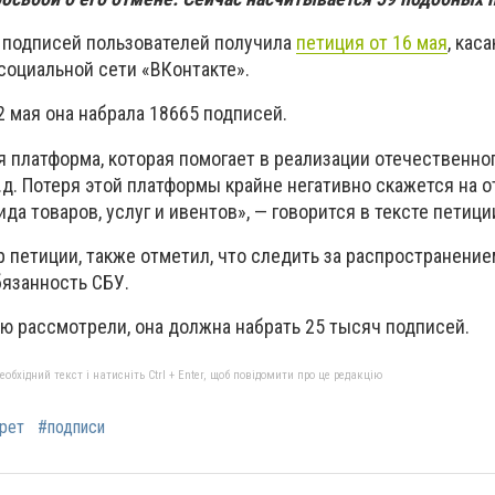
 подписей пользователей получила
петиция от 16 мая
, кас
социальной сети «ВКонтакте».
2 мая она набрала 18665 подписей.
 платформа, которая помогает в реализации отечественног
т.д. Потеря этой платформы крайне негативно скажется на 
да товаров, услуг и ивентов», — говорится в тексте петици
р петиции, также отметил, что следить за распространени
бязанность СБУ.
ю рассмотрели, она должна набрать 25 тысяч подписей.
бхідний текст і натисніть Ctrl + Enter, щоб повідомити про це редакцію
рет
#подписи