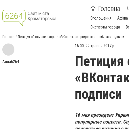
Головна
Оголошення
Афіша
Эксперты города
В
Головна
Петиция об отмене запрета «ВКонтакте» продолжает собирать подписи
16:00, 22 травня 2017 р.
Петиция 
Алла6264
«ВКонтак
подписи
16 мая президент Укра
популярные соцсети. Спу
появляться петиции с п