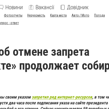
Новини
Вакансії
Довідник
Фотоотчеты
Нерухомість
Карта міста
Авто / Мото
Погода
опрос - ответ
об отмене запрета
те» продолжает соби
ины своим указом
запретил ряд интернет-ресурсов
, в том ч
стя два часа после подписания указа на сайте президента 
росьбой о его отмене. Сейчас насчитывается 59 подобных 