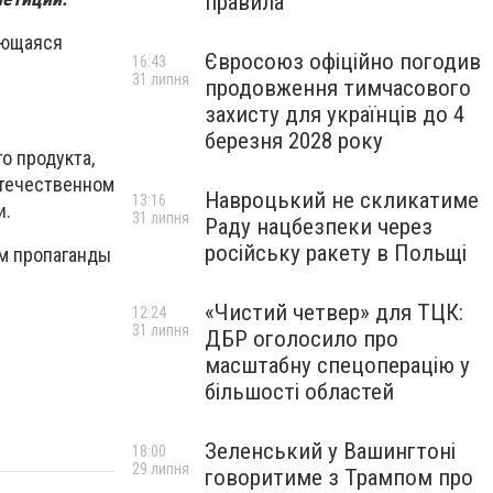
правила
ающаяся
Євросоюз офіційно погодив
16:43
31 липня
продовження тимчасового
захисту для українців до 4
березня 2028 року
о продукта,
отечественном
Навроцький не скликатиме
13:16
и.
31 липня
Раду нацбезпеки через
російську ракету в Польщі
ем пропаганды
«Чистий четвер» для ТЦК:
12:24
31 липня
ДБР оголосило про
масштабну спецоперацію у
більшості областей
Зеленський у Вашингтоні
18:00
29 липня
говоритиме з Трампом про