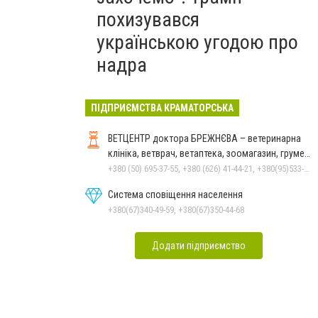
похизувався
українською угодою про
надра
ПІДПРИЄМСТВА КРАМАТОРСЬКА
ВЕТЦЕНТР доктора БРЕЖНЄВА – ветеринарна
клініка, ветврач, ветаптека, зоомагазин, грумер,
стрижки.
+380 (50) 695-37-55, +380 (626) 41-44-21, +380(95)533-90-03
Система сповіщення населення
+380(67)340-49-59, +380(67)350-44-68
Додати підприємство