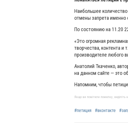
Наибольшее количество
отмены запрета именно 
По состоянию на 11.20 2
«Это огромная рекламная
творчества, контента и 
производителе любого ви
Анатолий Ткаченко, авто
на данном сайте — это о
Напомним, чтобы петици
Якщо ви помітили помилку, виділіть нео
#петиция
#вконтакте
#зап