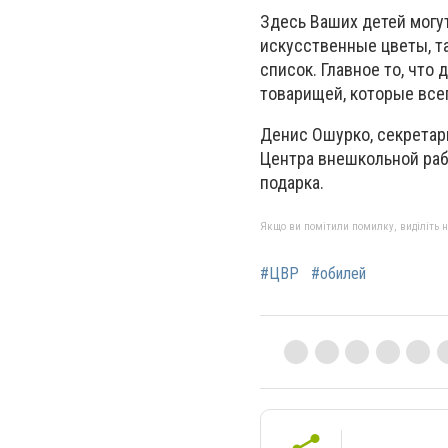
Здесь Ваших детей могут
искусственные цветы, та
список. Главное то, что 
товарищей, которые всег
Денис Ошурко, секретарь
Центра внешкольной раб
подарка.
Якщо ви помітили помилку, виділіть нео
#ЦВР
#обилей