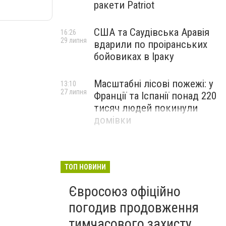
ракети Patriot
США та Саудівська Аравія
16:26
29 липня
вдарили по проіранських
бойовиках в Іраку
Масштабні лісові пожежі: у
13:10
27 липня
Франції та Іспанії понад 220
тисяч людей покинули
домівки
ТОП НОВИНИ
Євросоюз офіційно
погодив продовження
тимчасового захисту