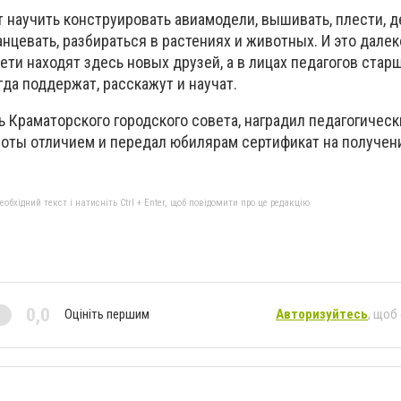
 научить конструировать авиамодели, вышивать, плести, д
нцевать, разбираться в растениях и животных. И это дале
дети находят здесь новых друзей, а в лицах педагогов стар
да поддержат, расскажут и научат.
 Краматорского городского совета, наградил педагогичес
оты отличием и передал юбилярам сертификат на получен
бхідний текст і натисніть Ctrl + Enter, щоб повідомити про це редакцію
0,0
Оцініть першим
Авторизуйтесь
, щоб