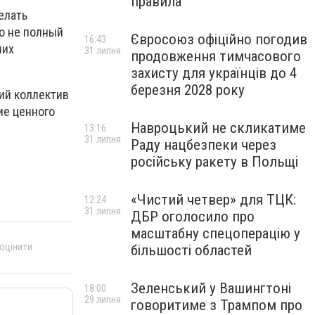
правила
елать
ко не полный
Євросоюз офіційно погодив
16:43
ших
31 липня
продовження тимчасового
захисту для українців до 4
березня 2028 року
кий коллектив
ие ценного
Навроцький не скликатиме
13:16
31 липня
Раду нацбезпеки через
російську ракету в Польщі
«Чистий четвер» для ТЦК:
12:24
31 липня
ДБР оголосило про
масштабну спецоперацію у
 оцінити
більшості областей
Зеленський у Вашингтоні
18:00
29 липня
говоритиме з Трампом про