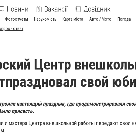
Новини
Вакансії
Довідник
Фотоотчеты
Нерухомість
Карта міста
Авто / Мото
Погода
опрос - ответ
ский Центр внешколь
тпраздновал свой юб
троили настоящий праздник, где продемонстрировали свои
было присесть.
ли и мастера Центра внешкольной работы передают свои н
ам.