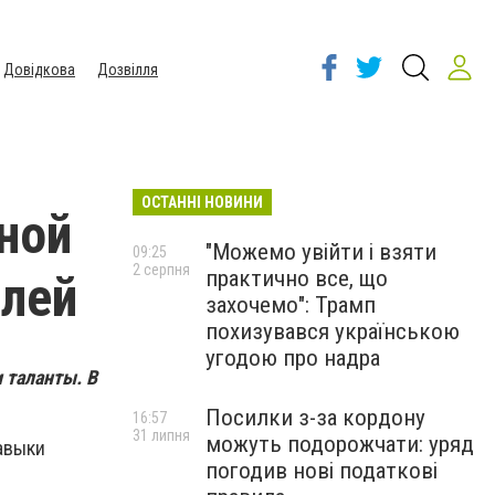
Довідкова
Дозвілля
ОСТАННІ НОВИНИ
ной
"Можемо увійти і взяти
09:25
2 серпня
практично все, що
илей
захочемо": Трамп
похизувався українською
угодою про надра
 таланты. В
Посилки з-за кордону
16:57
31 липня
можуть подорожчати: уряд
авыки
погодив нові податкові