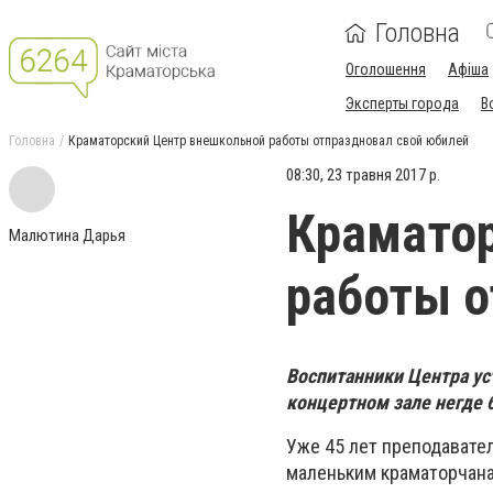
Головна
Оголошення
Афіша
Эксперты города
В
Головна
Краматорский Центр внешкольной работы отпраздновал свой юбилей
08:30, 23 травня 2017 р.
Краматор
Малютина Дарья
работы о
Воспитанники Центра ус
концертном зале негде 
Уже 45 лет преподавате
маленьким краматорчан