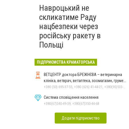
Навроцький не
скликатиме Раду
нацбезпеки через
російську ракету в
Польщі
ПІДПРИЄМСТВА КРАМАТОРСЬКА
ВЕТЦЕНТР доктора БРЕЖНЄВА – ветеринарна
клініка, ветврач, ветаптека, зоомагазин, грумер,
стрижки.
+380 (50) 695-37-55, +380 (626) 41-44-21, +380(95)533-90-03
Система сповіщення населення
+380(67)340-49-59, +380(67)350-44-68
Додати підприємство