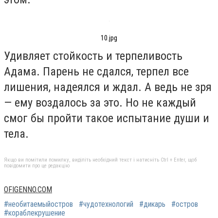
10.jpg
Удивляет стойкость и терпеливость
Адама. Парень не сдался, терпел все
лишения, надеялся и ждал. А ведь не зря
— ему воздалось за это. Но не каждый
смог бы пройти такое испытание души и
тела.
Якщо ви помітили помилку, виділіть необхідний текст і натисніть Ctrl + Enter, щоб
повідомити про це редакцію
OFIGENNO.COM
#необитаемыйостров
#чудотехнологий
#дикарь
#остров
#кораблекрушение