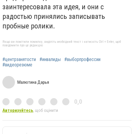
заинтересовала эта идея, и они с
радостью принялись записывать
пробные ролики.
Якщо ви помітили помилку, виділіть необхідний текст і натисніть Ctrl + Enter, щоб
повідомити про це редакцію
#центрзанятости
#инвалиды
#выборпрофессии
#видеорезюме
Малютина Дарья
0,0
Авторизуйтесь
, щоб оцінити