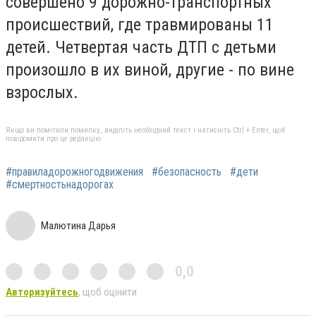
совершено 9 дорожно-транспортных
происшествий, где травмированы 11
детей. Четвертая часть ДТП с детьми
произошло в их виной, другие - по вине
взрослых.
Якщо ви помітили помилку, виділіть необхідний текст і натисніть Ctrl + Enter, щоб
повідомити про це редакцію
#правиладорожногодвижения
#безопасность
#дети
#смертностьнадорогах
Малютина Дарья
0,0
Авторизуйтесь
, щоб оцінити