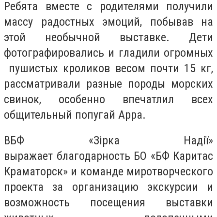
Ребята вместе с родителями получили
массу радостных эмоций
,
побывав на
этой необычной выставке. Дети
фотографировались и гладили огромных
пушистых кроликов
весом почти 15 кг,
рассматривали разные породы морских
свинок, особенно впечатлил всех
общительный попугай Арра.
ВБФ «З
ірка Надії»
выражает
благодарность БО «БФ Каритас
Краматорск»
и команде миротворческого
про
е
кта
за организацию экскурсии и
возможность посещения выставки