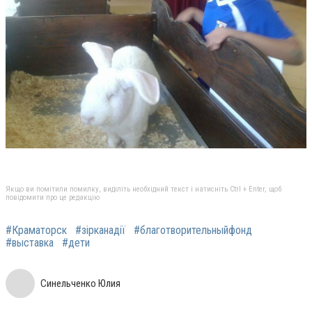
Якщо ви помітили помилку, виділіть необхідний текст і натисніть Ctrl + Enter, щоб
повідомити про це редакцію
#Краматорск
#зірканадії
#благотворительныйфонд
#выставка
#дети
Синельченко Юлия