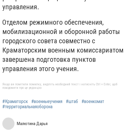
управления.
Отделом режимного обеспечения,
мобилизационной и оборонной работы
городского совета совместно с
Краматорским военным комиссариатом
завершена подготовка пунктов
управления этого учения.
Якщо ви помітили помилку, виділіть необхідний текст і натисніть Ctrl + Enter, щоб
повідомити про це редакцію
#Краматорск
#военныеучения
#штаб
#военкомат
#территориальнаяоборона
Малютина Дарья