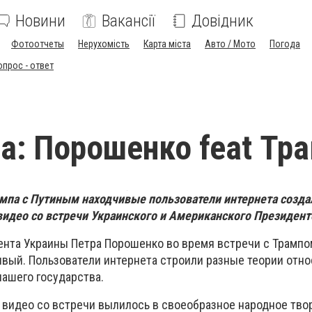
Новини
Вакансії
Довідник
Фотоотчеты
Нерухомість
Карта міста
Авто / Мото
Погода
опрос - ответ
а: Порошенко feat Тр
мпа с Путиным находчивые пользователи интернета создал
идео со встречи Украинского и Американского Президент
нта Украины Петра Порошенко во время встречи с Трампо
ивый. Пользователи интернета строили разные теории отн
нашего государства.
видео со встречи вылилось в своеобразное народное тво