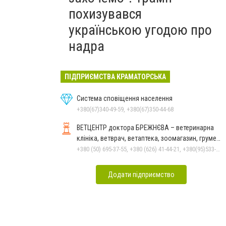
похизувався
українською угодою про
надра
ПІДПРИЄМСТВА КРАМАТОРСЬКА
Система сповіщення населення
+380(67)340-49-59, +380(67)350-44-68
ВЕТЦЕНТР доктора БРЕЖНЄВА – ветеринарна
клініка, ветврач, ветаптека, зоомагазин, грумер,
стрижки.
+380 (50) 695-37-55, +380 (626) 41-44-21, +380(95)533-90-03
Додати підприємство