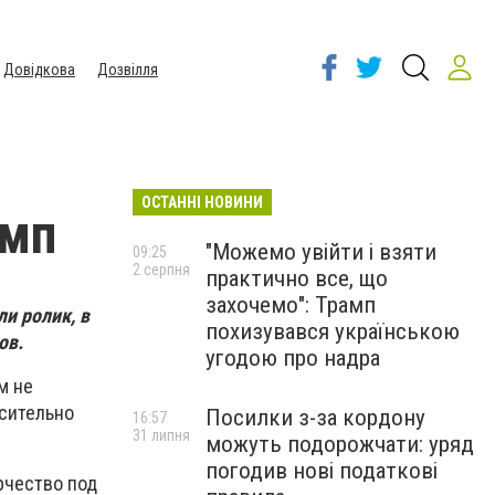
Довідкова
Дозвілля
ОСТАННІ НОВИНИ
амп
"Можемо увійти і взяти
09:25
2 серпня
практично все, що
захочемо": Трамп
и ролик, в
похизувався українською
ов.
угодою про надра
м не
осительно
Посилки з-за кордону
16:57
31 липня
можуть подорожчати: уряд
погодив нові податкові
рчество под