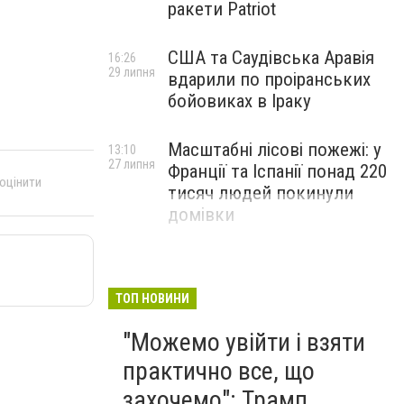
ракети Patriot
США та Саудівська Аравія
16:26
29 липня
вдарили по проіранських
бойовиках в Іраку
Масштабні лісові пожежі: у
13:10
27 липня
Франції та Іспанії понад 220
 оцінити
тисяч людей покинули
домівки
ТОП НОВИНИ
"Можемо увійти і взяти
практично все, що
захочемо": Трамп