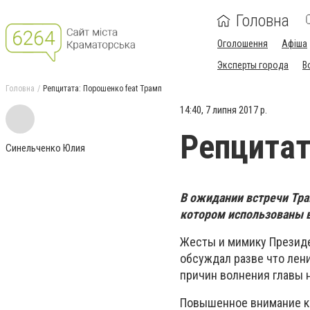
Головна
Оголошення
Афіша
Эксперты города
В
Головна
Репцитата: Порошенко feat Трамп
14:40, 7 липня 2017 р.
Репцитат
Синельченко Юлия
В ожидании встречи Тра
котором использованы в
Жесты и мимику Президе
обсуждал разве что лен
причин волнения главы 
Повышенное внимание к 