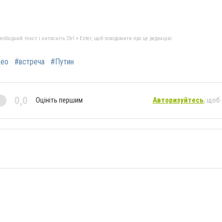
бхідний текст і натисніть Ctrl + Enter, щоб повідомити про це редакцію
део
#встреча
#Путин
0,0
Оцініть першим
Авторизуйтесь
, щоб