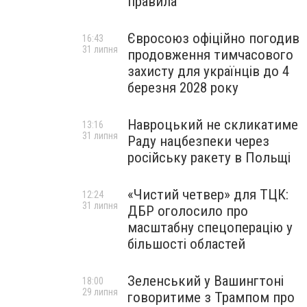
правила
Євросоюз офіційно погодив
16:43
31 липня
продовження тимчасового
захисту для українців до 4
березня 2028 року
Навроцький не скликатиме
13:16
31 липня
Раду нацбезпеки через
російську ракету в Польщі
«Чистий четвер» для ТЦК:
12:24
31 липня
ДБР оголосило про
масштабну спецоперацію у
більшості областей
Зеленський у Вашингтоні
18:00
29 липня
говоритиме з Трампом про