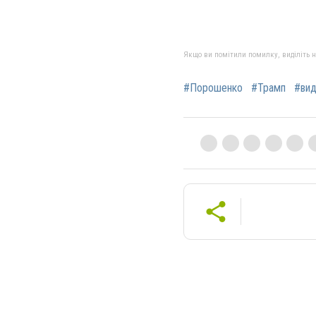
Якщо ви помітили помилку, виділіть нео
#Порошенко
#Трамп
#ви