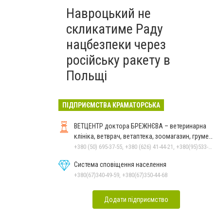
Навроцький не
скликатиме Раду
нацбезпеки через
російську ракету в
Польщі
ПІДПРИЄМСТВА КРАМАТОРСЬКА
ВЕТЦЕНТР доктора БРЕЖНЄВА – ветеринарна
клініка, ветврач, ветаптека, зоомагазин, грумер,
стрижки.
+380 (50) 695-37-55, +380 (626) 41-44-21, +380(95)533-90-03
Система сповіщення населення
+380(67)340-49-59, +380(67)350-44-68
Додати підприємство