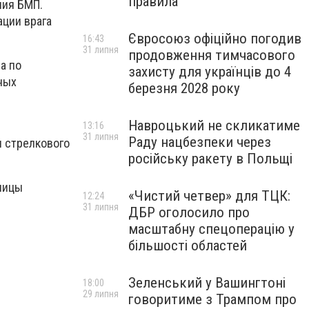
правила
ния БМП.
ации врага
Євросоюз офіційно погодив
16:43
31 липня
продовження тимчасового
а по
захисту для українців до 4
ных
березня 2028 року
Навроцький не скликатиме
13:16
31 липня
Раду нацбезпеки через
и стрелкового
російську ракету в Польщі
аницы
«Чистий четвер» для ТЦК:
12:24
31 липня
ДБР оголосило про
масштабну спецоперацію у
більшості областей
Зеленський у Вашингтоні
18:00
29 липня
говоритиме з Трампом про