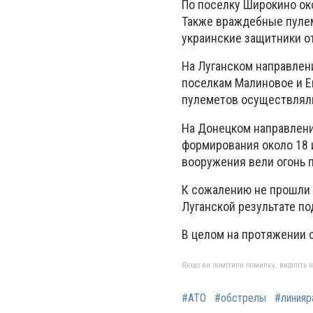
По поселку Широкино ок
Также враждебные пулеме
украинские защитники о
На Луганском направлен
поселкам Малиновое и Е
пулеметов осуществляли
На Донецком направлени
формирования около 18 
вооружения вели огонь 
К сожалению не прошли в
Луганской результате по
В целом на протяжении 
Якщо ви помітили помилку, виділіть нео
#АТО
#обстрелы
#линияр