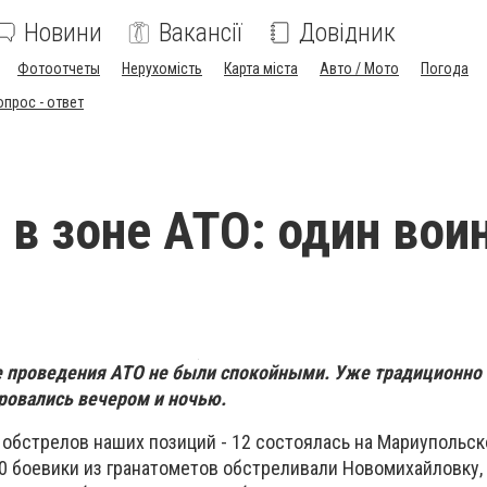
Новини
Вакансії
Довідник
Фотоотчеты
Нерухомість
Карта міста
Авто / Мото
Погода
опрос - ответ
 в зоне АТО: один вои
е проведения АТО не были спокойными. Уже традиционно
ровались вечером и ночью.
обстрелов наших позиций - 12 состоялась на Мариупольс
00 боевики из гранатометов обстреливали Новомихайловку,