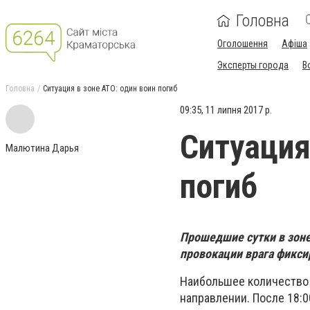
Головна
Оголошення
Афіша
Эксперты города
В
Головна
Ситуация в зоне АТО: один воин погиб
09:35, 11 липня 2017 р.
Ситуация
Малютина Дарья
погиб
Прошедшие сутки в зон
провокации врага фикси
Наибольшее количество 
направлении. После 18: