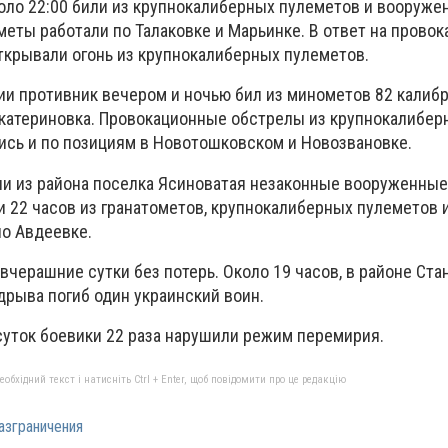
оло 22:00 били из крупнокалиберных пулеметов и вооруже
ты работали по Талаковке и Марьинке. В ответ на провок
ткрывали огонь из крупнокалиберных пулеметов.
ии противник вечером и ночью бил из минометов 82 калибр
катериновка. Провокационные обстрелы из крупнокалибер
сь и по позициям в Новотошковском и Новозвановке.
и из района поселка Ясиноватая незаконные вооруженные
и 22 часов из гранатометов, крупнокалиберных пулеметов 
по Авдеевке.
черашние сутки без потерь. Около 19 часов, в районе Ст
дрыва погиб один украинский воин.
суток боевики 22 раза нарушили режим перемирия.
бхідний текст і натисніть Ctrl + Enter, щоб повідомити про це редакцію
азграничения