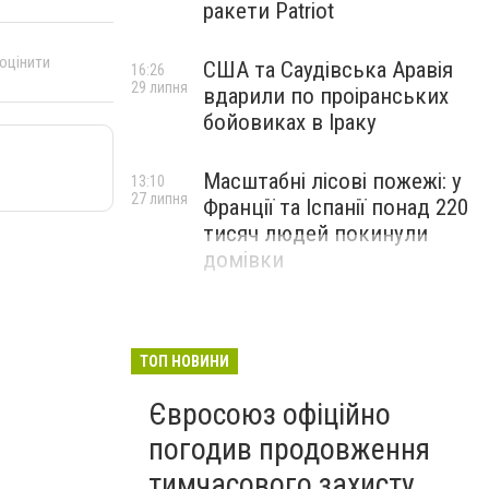
ракети Patriot
 оцінити
США та Саудівська Аравія
16:26
29 липня
вдарили по проіранських
бойовиках в Іраку
Масштабні лісові пожежі: у
13:10
27 липня
Франції та Іспанії понад 220
тисяч людей покинули
домівки
ТОП НОВИНИ
Євросоюз офіційно
погодив продовження
тимчасового захисту