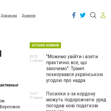
Довідкова
Дозвілля
ОСТАННІ НОВИНИ
н
"Можемо увійти і взяти
09:25
2 серпня
практично все, що
захочемо": Трамп
похизувався українською
угодою про надра
 активные
Посилки з-за кордону
16:57
31 липня
можуть подорожчати: уряд
ком
погодив нові податкові
 Березовое.