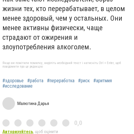
жизни тех, кто перерабатывает, в целом
менее здоровый, чем у остальных. Они
менее активны физически, чаще
страдают от ожирения и
злоупотребления алкоголем.
Якщо ви помітили помилку, виділіть необхідний текст і натисніть Ctrl + Enter, щоб
повідомити про це редакцію
#здоровье
#работа
#переработка
#риск
#аритмия
#исследование
Малютина Дарья
0,0
Авторизуйтесь
, щоб оцінити