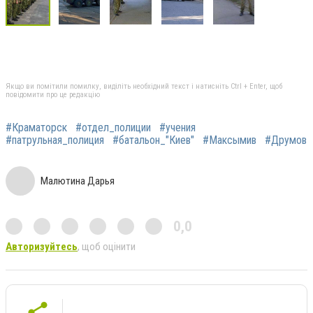
Якщо ви помітили помилку, виділіть необхідний текст і натисніть Ctrl + Enter, щоб
повідомити про це редакцію
#Краматорск
#отдел_полиции
#учения
#патрульная_полиция
#батальон_"Киев"
#Максымив
#Друмов
Малютина Дарья
0,0
Авторизуйтесь
, щоб оцінити