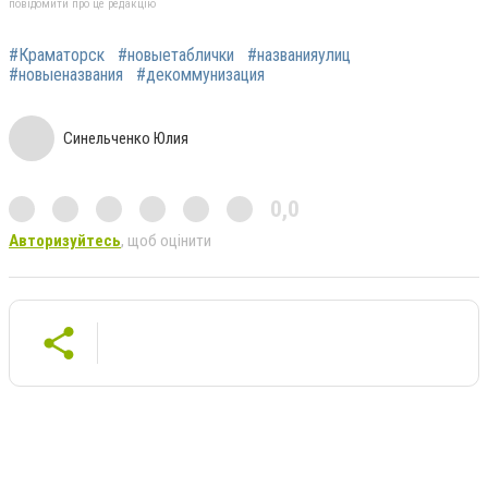
повідомити про це редакцію
#Краматорск
#новыетаблички
#названияулиц
#новыеназвания
#декоммунизация
Синельченко Юлия
0,0
Авторизуйтесь
, щоб оцінити