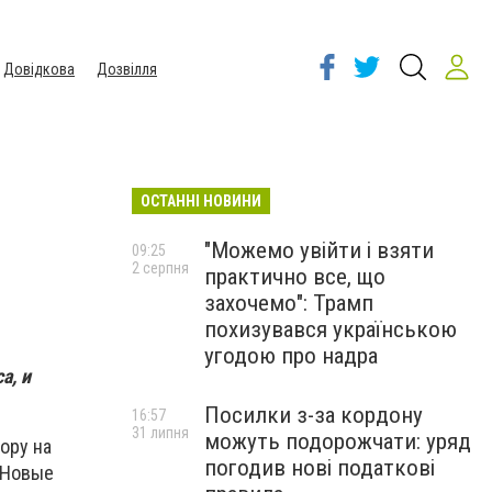
Довідкова
Дозвілля
ОСТАННІ НОВИНИ
й
"Можемо увійти і взяти
09:25
2 серпня
практично все, що
захочемо": Трамп
похизувався українською
угодою про надра
а, и
Посилки з-за кордону
16:57
31 липня
можуть подорожчати: уряд
ору на
погодив нові податкові
 Новые