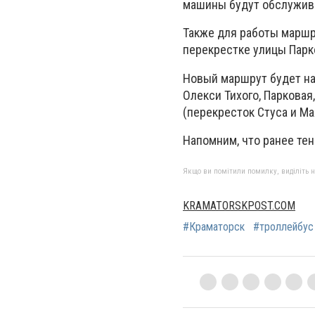
машины будут обслужив
Также для работы маршр
перекрестке улицы Парко
Новый маршрут будет нач
Олекси Тихого, Парковая
(перекресток Стуса и Ма
Напомним, что ранее те
Якщо ви помітили помилку, виділіть нео
KRAMATORSKPOST.COM
#Краматорск
#троллейбус