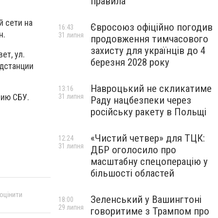
правила
й сети на
Євросоюз офіційно погодив
16:43
н.
31 липня
продовження тимчасового
захисту для українців до 4
ет, ул.
березня 2028 року
одстанции
Навроцький не скликатиме
13:16
нию СБУ.
31 липня
Раду нацбезпеки через
російську ракету в Польщі
«Чистий четвер» для ТЦК:
12:24
31 липня
ДБР оголосило про
масштабну спецоперацію у
більшості областей
 оцінити
Зеленський у Вашингтоні
18:00
29 липня
говоритиме з Трампом про