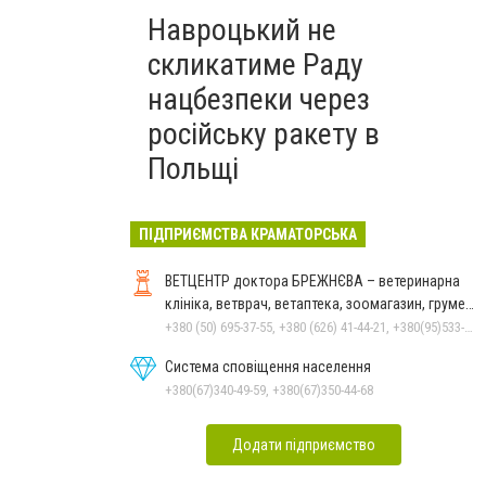
Навроцький не
скликатиме Раду
нацбезпеки через
російську ракету в
Польщі
ПІДПРИЄМСТВА КРАМАТОРСЬКА
ВЕТЦЕНТР доктора БРЕЖНЄВА – ветеринарна
клініка, ветврач, ветаптека, зоомагазин, грумер,
стрижки.
+380 (50) 695-37-55, +380 (626) 41-44-21, +380(95)533-90-03
Система сповіщення населення
+380(67)340-49-59, +380(67)350-44-68
Додати підприємство