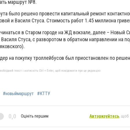
ать маршрут №8.
ута было решено провести капитальный ремонт контактно
вой и Василя Стуса. Стоимость работ 1.45 миллиона гриве
инаться в Старом городе на ЖД вокзале, далее – Новый Св
, Василя Стуса, с разворотом в обратном направлении на п
яковского).
ндер на покупку троллейбусов был приостановлен по реше
бхідний текст і натисніть Ctrl + Enter, щоб повідомити про це редакцію
#новыймаршрут
#КТТУ
0,0
Оцініть першим
Авторизуйтесь
, щоб