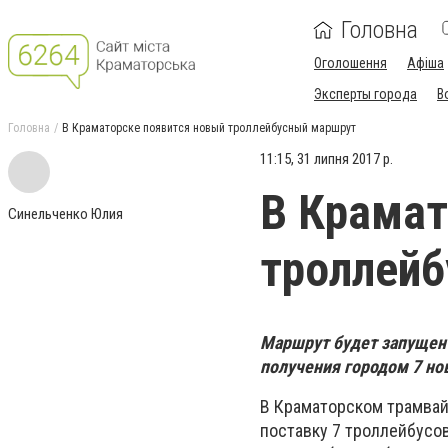
Головна
Оголошення
Афіша
Эксперты города
В
Головна
В Краматорске появится новый троллейбусный маршрут
11:15, 31 липня 2017 р.
В Крамат
Синельченко Юлия
троллей
Маршрут будет запущен 
получения городом 7 но
В Краматорском трамвай
поставку 7 троллейбусо