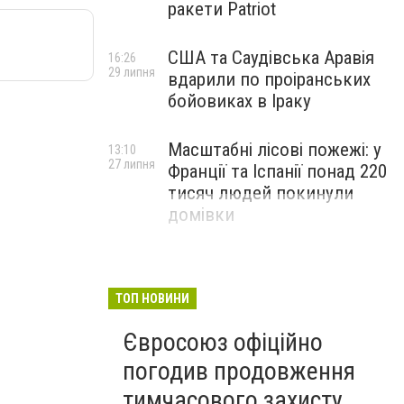
ракети Patriot
США та Саудівська Аравія
16:26
29 липня
вдарили по проіранських
бойовиках в Іраку
Масштабні лісові пожежі: у
13:10
27 липня
Франції та Іспанії понад 220
тисяч людей покинули
домівки
ТОП НОВИНИ
Євросоюз офіційно
погодив продовження
тимчасового захисту