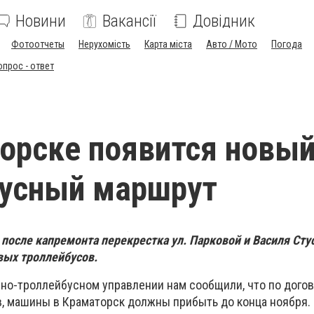
Новини
Вакансії
Довідник
Фотоотчеты
Нерухомість
Карта міста
Авто / Мото
Погода
опрос - ответ
орске появится новы
бусный маршрут
после капремонта перекрестка ул. Парковой и Василя Стус
вых троллейбусов.
но-троллейбусном управлении нам сообщили, что по догов
в, машины в Краматорск должны прибыть до конца ноября.