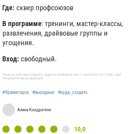
Где:
сквер профсоюзов
В программе
: тренинги, мастер-классы,
развлечения, драйвовые группы и
угощения.
Вход:
свободный.
Якщо ви помітили помилку, виділіть необхідний текст і натисніть Ctrl + Enter, щоб
повідомити про це редакцію
#Краматорск
#выходные
#куда_сходить
Алина Кондратеня
10,0