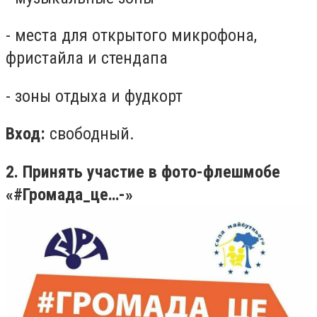
- места для открытого микрофона,
фристайла и стендапа
- зоны отдыха и фудкорт
Вход:
свободный.
2. Принять участие в фото-флешмобе
«#Громада_це…-»