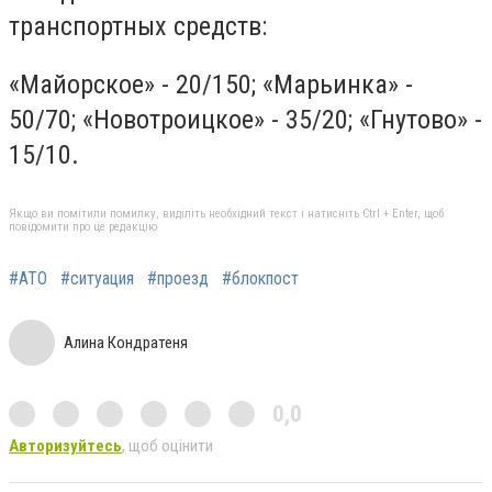
транспортных средств:
«Майорское» - 20/150; «Марьинка» -
50/70; «Новотроицкое» - 35/20; «Гнутово» -
15/10.
Якщо ви помітили помилку, виділіть необхідний текст і натисніть Ctrl + Enter, щоб
повідомити про це редакцію
#АТО
#ситуация
#проезд
#блокпост
Алина Кондратеня
0,0
Авторизуйтесь
, щоб оцінити