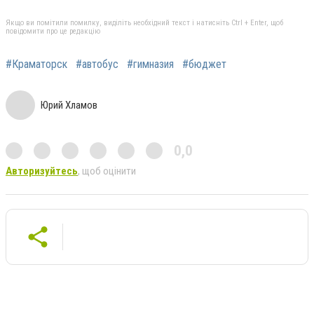
Якщо ви помітили помилку, виділіть необхідний текст і натисніть Ctrl + Enter, щоб
повідомити про це редакцію
#Краматорск
#автобус
#гимназия
#бюджет
Юрий Хламов
0,0
Авторизуйтесь
, щоб оцінити