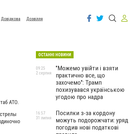
Довідкова
Дозвілля
ОСТАННІ НОВИНИ
"Можемо увійти і взяти
09:25
2 серпня
практично все, що
захочемо": Трамп
похизувався українською
угодою про надра
таб АТО.
Посилки з-за кордону
16:57
бстрелы
31 липня
можуть подорожчати: уряд
 одиночно
погодив нові податкові