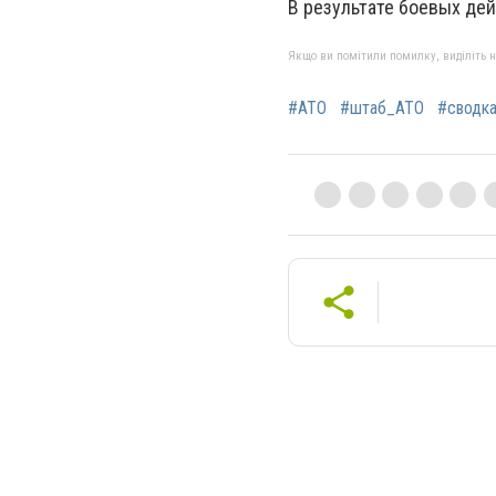
В результате боевых де
Якщо ви помітили помилку, виділіть нео
#АТО
#штаб_АТО
#сводк