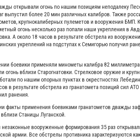
важды открывали огонь по нашим позициям неподалеку Песо
аг выпустил более 20 мин различных калибров. Также росс
тометов, крупнокалиберных пулеметов и вооружения БМП. К
ометный огонь несколько раз попали наши укрепления в Ав
овка. А около 18 часов в результате обстрела из вооружен
аинских укреплений на подступах к Семигорью получил ран
нии боевики применяли минометы калибра 82 миллиметра 
ли огонь вблизи Старогнатовки. Стрелковое оружие и круп
ботали по нашим опорных пунктах в окрестностях Лебедин
асов в результате обстрела из гранатомета позиций сил АТО
чил ранения.
нии факты применения боевиками гранатометов дважды за
- вблизи Станицы Луганской.
и незаконные вооруженные формирования 35 раз открывали
ской армии. Все обстрелы противника характеризуются ка