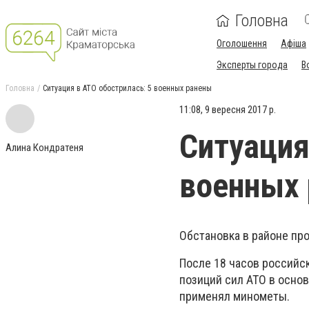
Головна
Оголошення
Афіша
Эксперты города
В
Головна
Ситуация в АТО обострилась: 5 военных ранены
11:08, 9 вересня 2017 р.
Ситуация
Алина Кондратеня
военных
Обстановка в районе пр
После 18 часов российс
позиций сил АТО в осно
применял минометы.