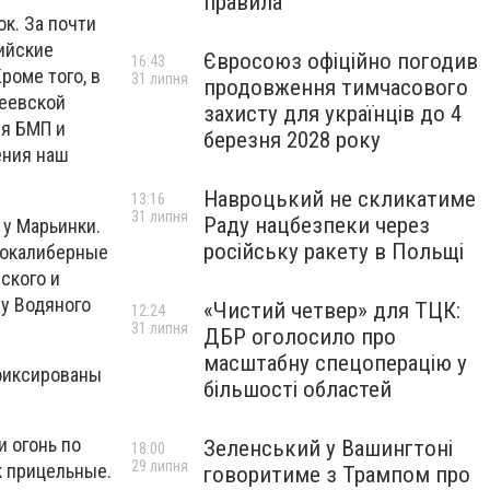
правила
к. За почти
ийские
Євросоюз офіційно погодив
16:43
роме того, в
31 липня
продовження тимчасового
деевской
захисту для українців до 4
ия БМП и
березня 2028 року
ения наш
Навроцький не скликатиме
13:16
31 липня
Раду нацбезпеки через
у Марьинки.
російську ракету в Польщі
нокалиберные
ского и
 у Водяного
«Чистий четвер» для ТЦК:
12:24
31 липня
ДБР оголосило про
масштабну спецоперацію у
фиксированы
більшості областей
 огонь по
Зеленський у Вашингтоні
18:00
29 липня
к прицельные.
говоритиме з Трампом про