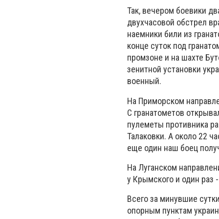
Так, вечером боевики д
двухчасовой обстрел вр
наемники били из грана
конце суток под гранат
промзоне и на шахте Бут
зенитной установки укр
военный.
На Приморском направле
С гранатометов открыва
пулеметы противника ра
Талаковки. А около 22 ч
еще один наш боец ​​полу
На Луганском направле
у Крымского и один раз 
Всего за минувшие сутк
опорным пунктам украин