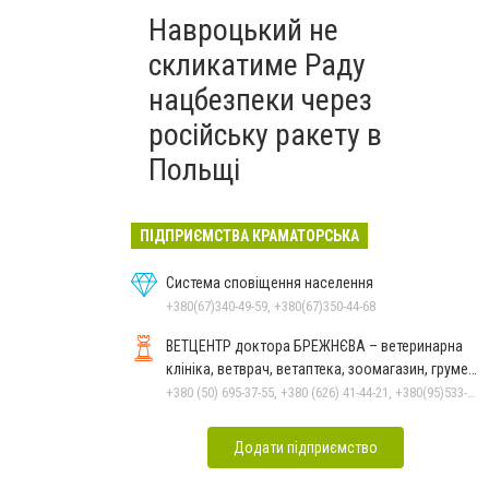
Навроцький не
скликатиме Раду
нацбезпеки через
російську ракету в
Польщі
ПІДПРИЄМСТВА КРАМАТОРСЬКА
Система сповіщення населення
+380(67)340-49-59, +380(67)350-44-68
ВЕТЦЕНТР доктора БРЕЖНЄВА – ветеринарна
клініка, ветврач, ветаптека, зоомагазин, грумер,
стрижки.
+380 (50) 695-37-55, +380 (626) 41-44-21, +380(95)533-90-03
Додати підприємство