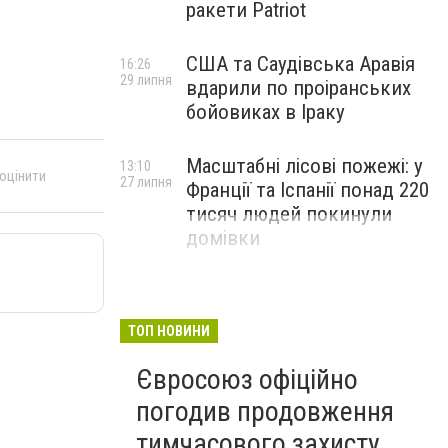
ракети Patriot
США та Саудівська Аравія
16:26
29 липня
вдарили по проіранських
бойовиках в Іраку
Масштабні лісові пожежі: у
13:10
 оцінити
27 липня
Франції та Іспанії понад 220
тисяч людей покинули
домівки
ТОП НОВИНИ
Євросоюз офіційно
погодив продовження
тимчасового захисту