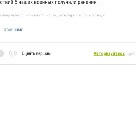
йствий 5 наших военных получили ранения.
бхідний текст і натисніть Ctrl + Enter, щоб повідомити про це редакцію
а
#военные
0,0
Оцініть першим
Авторизуйтесь
, щоб