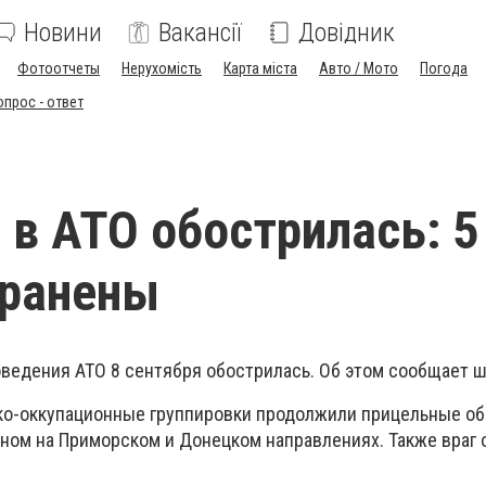
Новини
Вакансії
Довідник
Фотоотчеты
Нерухомість
Карта міста
Авто / Мото
Погода
опрос - ответ
 в АТО обострилась: 5
 ранены
оведения АТО 8 сентября обострилась. Об этом сообщает ш
ко-оккупационные группировки продолжили прицельные о
вном на Приморском и Донецком направлениях. Также враг